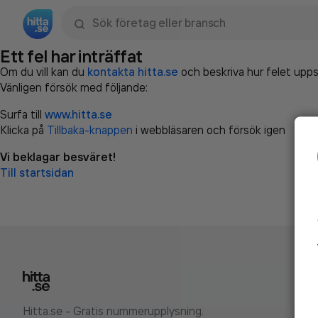
Sök namn, gata, ort, telefon, företag, sökord
Ett fel har inträffat
Om du vill kan du
kontakta hitta.se
och beskriva hur felet upps
Vänligen försök med följande:
Surfa till
www.hitta.se
Klicka på
Tillbaka-knappen
i webbläsaren och försök igen
Vi beklagar besväret!
Till startsidan
Hitta.se - Gratis nummerupplysning.