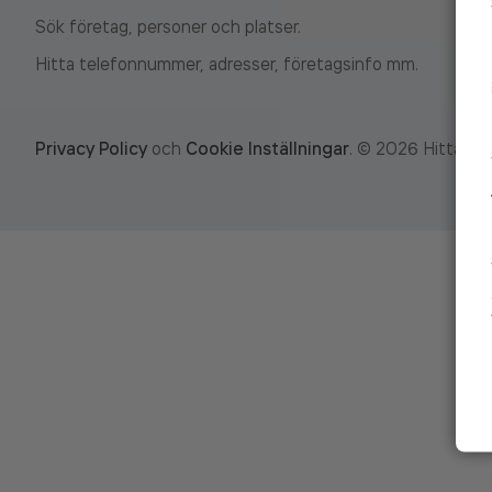
Sök företag, personer och platser.
Hitta telefonnummer, adresser, företagsinfo mm.
Privacy Policy
och
Cookie Inställningar
.
©
2026
Hitta.se