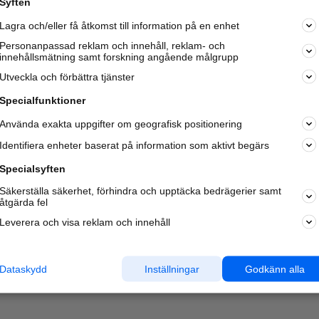
Syften
Kom igång och annonsera mot
Lagra och/eller få åtkomst till information på en enhet
nya kunder och
samarbetspartners nära dig.
Personanpassad reklam och innehåll, reklam- och
innehållsmätning samt forskning angående målgrupp
Läs mer här
Utveckla och förbättra tjänster
Specialfunktioner
Använda exakta uppgifter om geografisk positionering
Identifiera enheter baserat på information som aktivt begärs
Specialsyften
Säkerställa säkerhet, förhindra och upptäcka bedrägerier samt
åtgärda fel
Leverera och visa reklam och innehåll
Dataskydd
Inställningar
Godkänn alla