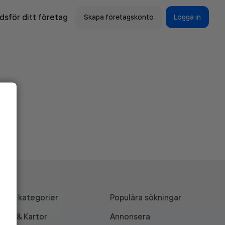
sför ditt företag
Skapa företagskonto
Logga in
Alla kategorier
Populära sökningar
API & Kartor
Annonsera