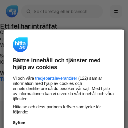
Sök namn, gata, ort, telefon, företag, sökord
Ett fel har inträffat
Om du vill kan du
kontakta hitta.se
och beskriva hur felet
uppstod så att vi lättare och snabbare kan avhjälpa det.
Vänligen försök med följande:
Surfa till
www.hitta.se
Bättre innehåll och tjänster med
Klicka på
Tillbaka-knappen
i webbläsaren och försök igen
hjälp av cookies
Vi beklagar besväret!
Vi och våra
tredjepartsleverantörer
(122) samlar
Till startsidan
information med hjälp av cookies och
enhetsidentifierare då du besöker vår sajt. Med hjälp
av informationen kan vi utveckla vårt innehåll och våra
tjänster.
Hitta.se och dess partners kräver samtycke för
följande:
Syften
Hitta.se - Gratis nummerupplysning.