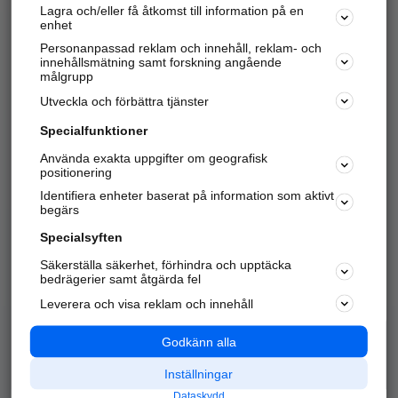
Lagra och/eller få åtkomst till information på en
Sök företag, personer och platser.
enhet
Personanpassad reklam och innehåll, reklam- och
Hitta telefonnummer, adresser, företagsinfo mm.
innehållsmätning samt forskning angående
målgrupp
Utveckla och förbättra tjänster
Marknadsför företaget
på hitta.se
Specialfunktioner
Använda exakta uppgifter om geografisk
Kom igång och annonsera mot
positionering
nya kunder och
Identifiera enheter baserat på information som aktivt
samarbetspartners nära dig.
begärs
Läs mer här
Specialsyften
Säkerställa säkerhet, förhindra och upptäcka
Alla kategorier
Populära sökningar
bedrägerier samt åtgärda fel
Leverera och visa reklam och innehåll
API & Kartor
Annonsera
Logga in
Integritet
Godkänn alla
Om oss
Nödnummer
Inställningar
Dataskydd