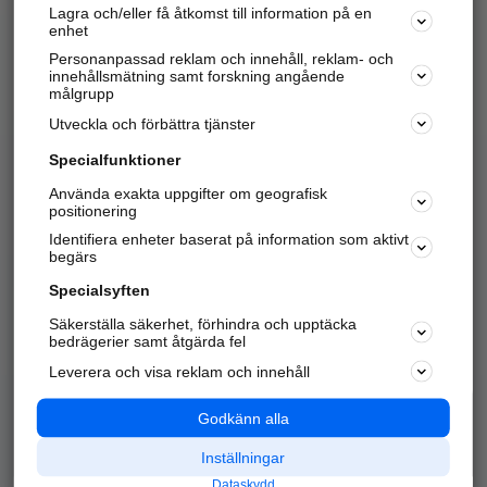
Lagra och/eller få åtkomst till information på en
Sök företag, personer och platser.
enhet
Personanpassad reklam och innehåll, reklam- och
Hitta telefonnummer, adresser, företagsinfo mm.
innehållsmätning samt forskning angående
målgrupp
Utveckla och förbättra tjänster
Marknadsför företaget
på hitta.se
Specialfunktioner
Använda exakta uppgifter om geografisk
Kom igång och annonsera mot
positionering
nya kunder och
Identifiera enheter baserat på information som aktivt
samarbetspartners nära dig.
begärs
Läs mer här
Specialsyften
Säkerställa säkerhet, förhindra och upptäcka
Alla kategorier
Populära sökningar
bedrägerier samt åtgärda fel
Leverera och visa reklam och innehåll
API & Kartor
Annonsera
Logga in
Integritet
Godkänn alla
Om oss
Nödnummer
Inställningar
Dataskydd