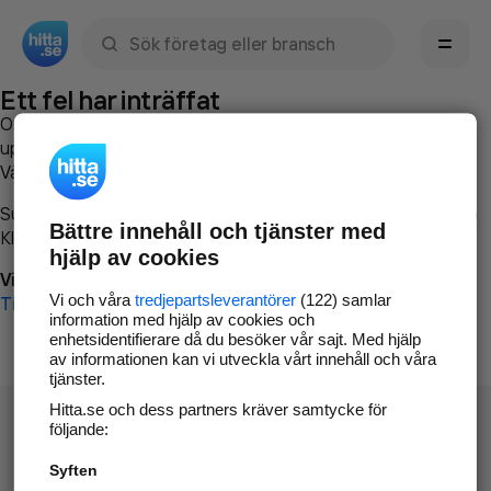
Sök namn, gata, ort, telefon, företag, sökord
Ett fel har inträffat
Om du vill kan du
kontakta hitta.se
och beskriva hur felet
uppstod så att vi lättare och snabbare kan avhjälpa det.
Vänligen försök med följande:
Surfa till
www.hitta.se
Bättre innehåll och tjänster med
Klicka på
Tillbaka-knappen
i webbläsaren och försök igen
hjälp av cookies
Vi beklagar besväret!
Vi och våra
tredjepartsleverantörer
(122) samlar
Till startsidan
information med hjälp av cookies och
enhetsidentifierare då du besöker vår sajt. Med hjälp
av informationen kan vi utveckla vårt innehåll och våra
tjänster.
Hitta.se och dess partners kräver samtycke för
följande:
Syften
Hitta.se - Gratis nummerupplysning.