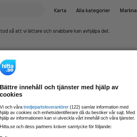
Karta
Alla kategorier
Marknad
tod så att vi lättare och snabbare kan avhjälpa det.
Bättre innehåll och tjänster med hjälp av
cookies
Vi och våra
tredjepartsleverantörer
(122) samlar information med
hjälp av cookies och enhetsidentifierare då du besöker vår sajt. Med
hjälp av informationen kan vi utveckla vårt innehåll och våra tjänster.
Marknadsför företaget på
Hitta.se och dess partners kräver samtycke för följande:
hitta.se