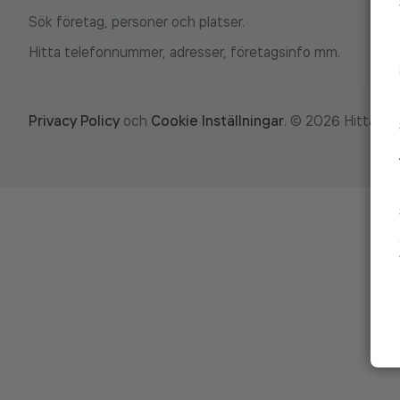
Sök företag, personer och platser.
Hitta telefonnummer, adresser, företagsinfo mm.
Privacy Policy
och
Cookie Inställningar
.
©
2026
Hitta.se