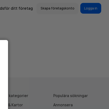
sför ditt företag
Skapa företagskonto
Logga in
Alla kategorier
Populära sökningar
API & Kartor
Annonsera