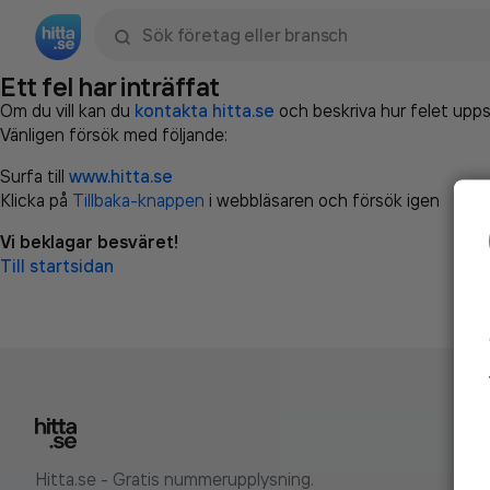
Sök namn, gata, ort, telefon, företag, sökord
Ett fel har inträffat
Om du vill kan du
kontakta hitta.se
och beskriva hur felet upps
Vänligen försök med följande:
Surfa till
www.hitta.se
Klicka på
Tillbaka-knappen
i webbläsaren och försök igen
Vi beklagar besväret!
Till startsidan
Hitta.se - Gratis nummerupplysning.