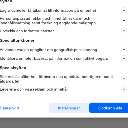
Syften
Kom igång och annonsera mot
Lagra och/eller få åtkomst till information på en enhet
nya kunder och
samarbetspartners nära dig.
Personanpassad reklam och innehåll, reklam- och
innehållsmätning samt forskning angående målgrupp
Läs mer här
Utveckla och förbättra tjänster
Specialfunktioner
Använda exakta uppgifter om geografisk positionering
Identifiera enheter baserat på information som aktivt begärs
Specialsyften
Säkerställa säkerhet, förhindra och upptäcka bedrägerier samt
åtgärda fel
Leverera och visa reklam och innehåll
Dataskydd
Inställningar
Godkänn alla