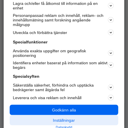
Lagra och/eller få åtkomst till information på en
Sök företag, personer och platser.
enhet
Personanpassad reklam och innehåll, reklam- och
Hitta telefonnummer, adresser, företagsinfo mm.
innehållsmätning samt forskning angående
målgrupp
Utveckla och förbättra tjänster
Marknadsför företaget
på hitta.se
Specialfunktioner
Använda exakta uppgifter om geografisk
Kom igång och annonsera mot
positionering
nya kunder och
Identifiera enheter baserat på information som aktivt
samarbetspartners nära dig.
begärs
Läs mer här
Specialsyften
Säkerställa säkerhet, förhindra och upptäcka
Alla kategorier
Populära sökningar
bedrägerier samt åtgärda fel
Leverera och visa reklam och innehåll
API & Kartor
Annonsera
Logga in
Integritet
Godkänn alla
Om oss
Nödnummer
Inställningar
Dataskydd