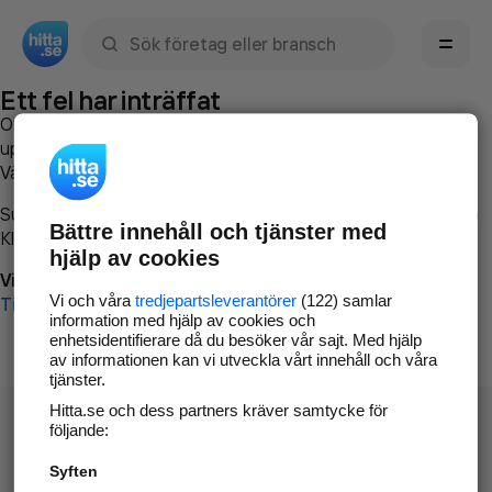
Sök namn, gata, ort, telefon, företag, sökord
Ett fel har inträffat
Om du vill kan du
kontakta hitta.se
och beskriva hur felet
uppstod så att vi lättare och snabbare kan avhjälpa det.
Vänligen försök med följande:
Surfa till
www.hitta.se
Bättre innehåll och tjänster med
Klicka på
Tillbaka-knappen
i webbläsaren och försök igen
hjälp av cookies
Vi beklagar besväret!
Vi och våra
tredjepartsleverantörer
(122) samlar
Till startsidan
information med hjälp av cookies och
enhetsidentifierare då du besöker vår sajt. Med hjälp
av informationen kan vi utveckla vårt innehåll och våra
tjänster.
Hitta.se och dess partners kräver samtycke för
följande:
Syften
Hitta.se - Gratis nummerupplysning.