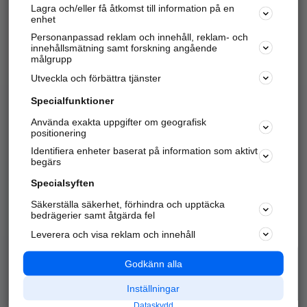
Lagra och/eller få åtkomst till information på en
Sök företag, personer och platser.
enhet
Personanpassad reklam och innehåll, reklam- och
Hitta telefonnummer, adresser, företagsinfo mm.
innehållsmätning samt forskning angående
målgrupp
Utveckla och förbättra tjänster
Marknadsför företaget
på hitta.se
Specialfunktioner
Använda exakta uppgifter om geografisk
Kom igång och annonsera mot
positionering
nya kunder och
Identifiera enheter baserat på information som aktivt
samarbetspartners nära dig.
begärs
Läs mer här
Specialsyften
Säkerställa säkerhet, förhindra och upptäcka
Alla kategorier
Populära sökningar
bedrägerier samt åtgärda fel
Leverera och visa reklam och innehåll
API & Kartor
Annonsera
Logga in
Integritet
Godkänn alla
Om oss
Nödnummer
Inställningar
Dataskydd