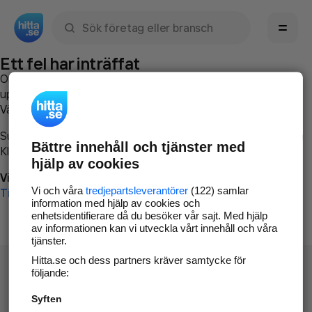
Sök namn, gata, ort, telefon, företag, sökord
Ett fel har inträffat
Om du vill kan du
kontakta hitta.se
och beskriva hur felet
uppstod så att vi lättare och snabbare kan avhjälpa det.
Vänligen försök med följande:
Surfa till
www.hitta.se
Bättre innehåll och tjänster med
Klicka på
Tillbaka-knappen
i webbläsaren och försök igen
hjälp av cookies
Vi beklagar besväret!
Vi och våra
tredjepartsleverantörer
(122) samlar
Till startsidan
information med hjälp av cookies och
enhetsidentifierare då du besöker vår sajt. Med hjälp
av informationen kan vi utveckla vårt innehåll och våra
tjänster.
Hitta.se och dess partners kräver samtycke för
följande:
Syften
Hitta.se - Gratis nummerupplysning.