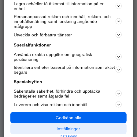
Lagra och/eller få åtkomst till information på en
Sök företag, personer och platser.
enhet
Personanpassad reklam och innehåll, reklam- och
Hitta telefonnummer, adresser, företagsinfo mm.
innehållsmätning samt forskning angående
målgrupp
Utveckla och förbättra tjänster
Marknadsför företaget
på hitta.se
Specialfunktioner
Använda exakta uppgifter om geografisk
Kom igång och annonsera mot
positionering
nya kunder och
Identifiera enheter baserat på information som aktivt
samarbetspartners nära dig.
begärs
Läs mer här
Specialsyften
Säkerställa säkerhet, förhindra och upptäcka
Alla kategorier
Populära sökningar
bedrägerier samt åtgärda fel
Leverera och visa reklam och innehåll
API & Kartor
Annonsera
Logga in
Integritet
Godkänn alla
Om oss
Nödnummer
Inställningar
Dataskydd