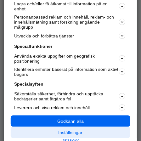
Lagra och/eller få åtkomst till information på en
Sök företag, personer och platser.
enhet
Personanpassad reklam och innehåll, reklam- och
Hitta telefonnummer, adresser, företagsinfo mm.
innehållsmätning samt forskning angående
målgrupp
Utveckla och förbättra tjänster
Marknadsför företaget
på hitta.se
Specialfunktioner
Använda exakta uppgifter om geografisk
Kom igång och annonsera mot
positionering
nya kunder och
Identifiera enheter baserat på information som aktivt
samarbetspartners nära dig.
begärs
Läs mer här
Specialsyften
Säkerställa säkerhet, förhindra och upptäcka
Alla kategorier
Populära sökningar
bedrägerier samt åtgärda fel
Leverera och visa reklam och innehåll
API & Kartor
Annonsera
Logga in
Integritet
Godkänn alla
Om oss
Nödnummer
Inställningar
Dataskydd