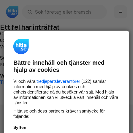
Sök namn, gata, ort, telefon, företag, sökord
Ett fel har inträffat
Om du vill kan du
kontakta hitta.se
och beskriva hur felet
uppstod så att vi lättare och snabbare kan avhjälpa det.
Vänligen försök med följande:
Surfa till
www.hitta.se
Bättre innehåll och tjänster med
Klicka på
Tillbaka-knappen
i webbläsaren och försök igen
hjälp av cookies
Vi beklagar besväret!
Vi och våra
tredjepartsleverantörer
(122) samlar
Till startsidan
information med hjälp av cookies och
enhetsidentifierare då du besöker vår sajt. Med hjälp
av informationen kan vi utveckla vårt innehåll och våra
tjänster.
Hitta.se och dess partners kräver samtycke för
följande:
Syften
Hitta.se - Gratis nummerupplysning.