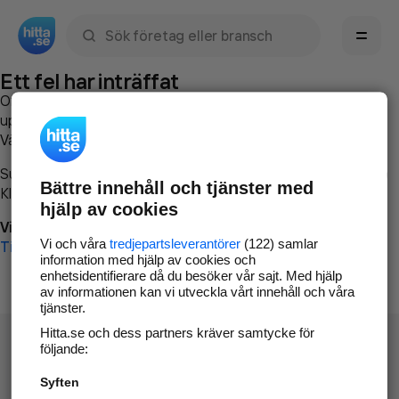
Sök namn, gata, ort, telefon, företag, sökord
Ett fel har inträffat
Om du vill kan du
kontakta hitta.se
och beskriva hur felet
uppstod så att vi lättare och snabbare kan avhjälpa det.
Vänligen försök med följande:
Surfa till
www.hitta.se
Bättre innehåll och tjänster med
Klicka på
Tillbaka-knappen
i webbläsaren och försök igen
hjälp av cookies
Vi beklagar besväret!
Vi och våra
tredjepartsleverantörer
(122) samlar
Till startsidan
information med hjälp av cookies och
enhetsidentifierare då du besöker vår sajt. Med hjälp
av informationen kan vi utveckla vårt innehåll och våra
tjänster.
Hitta.se och dess partners kräver samtycke för
följande:
Syften
Hitta.se - Gratis nummerupplysning.