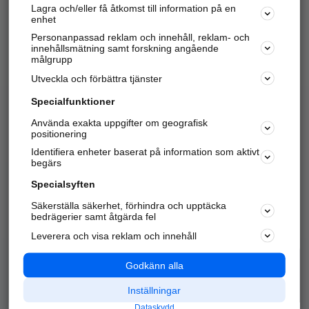
Lagra och/eller få åtkomst till information på en
Sök företag, personer och platser.
enhet
Personanpassad reklam och innehåll, reklam- och
Hitta telefonnummer, adresser, företagsinfo mm.
innehållsmätning samt forskning angående
målgrupp
Utveckla och förbättra tjänster
Marknadsför företaget
på hitta.se
Specialfunktioner
Använda exakta uppgifter om geografisk
Kom igång och annonsera mot
positionering
nya kunder och
Identifiera enheter baserat på information som aktivt
samarbetspartners nära dig.
begärs
Läs mer här
Specialsyften
Säkerställa säkerhet, förhindra och upptäcka
Alla kategorier
Populära sökningar
bedrägerier samt åtgärda fel
Leverera och visa reklam och innehåll
API & Kartor
Annonsera
Logga in
Integritet
Godkänn alla
Om oss
Nödnummer
Inställningar
Dataskydd