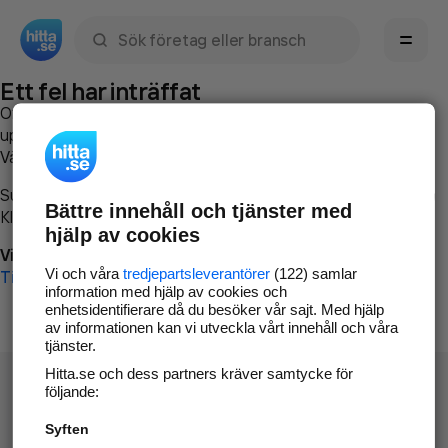
Sök namn, gata, ort, telefon, företag, sökord
Ett fel har inträffat
Om du vill kan du
kontakta hitta.se
och beskriva hur felet
uppstod så att vi lättare och snabbare kan avhjälpa det.
Vänligen försök med följande:
Surfa till
www.hitta.se
Bättre innehåll och tjänster med
Klicka på
Tillbaka-knappen
i webbläsaren och försök igen
hjälp av cookies
Vi beklagar besväret!
Vi och våra
tredjepartsleverantörer
(122) samlar
Till startsidan
information med hjälp av cookies och
enhetsidentifierare då du besöker vår sajt. Med hjälp
av informationen kan vi utveckla vårt innehåll och våra
tjänster.
Hitta.se och dess partners kräver samtycke för
följande:
Syften
Hitta.se - Gratis nummerupplysning.