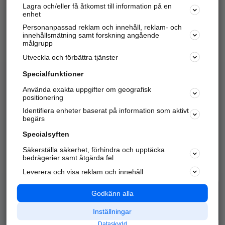
Lagra och/eller få åtkomst till information på en
Sök företag, personer och platser.
enhet
Personanpassad reklam och innehåll, reklam- och
Hitta telefonnummer, adresser, företagsinfo mm.
innehållsmätning samt forskning angående
målgrupp
Utveckla och förbättra tjänster
Marknadsför företaget
på hitta.se
Specialfunktioner
Använda exakta uppgifter om geografisk
Kom igång och annonsera mot
positionering
nya kunder och
Identifiera enheter baserat på information som aktivt
samarbetspartners nära dig.
begärs
Läs mer här
Specialsyften
Säkerställa säkerhet, förhindra och upptäcka
Alla kategorier
Populära sökningar
bedrägerier samt åtgärda fel
Leverera och visa reklam och innehåll
API & Kartor
Annonsera
Logga in
Integritet
Godkänn alla
Om oss
Nödnummer
Inställningar
Dataskydd