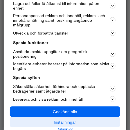
Lagra och/eller få åtkomst till information på en
Sök företag, personer och platser.
enhet
Personanpassad reklam och innehåll, reklam- och
Hitta telefonnummer, adresser, företagsinfo mm.
innehållsmätning samt forskning angående
målgrupp
Utveckla och förbättra tjänster
Marknadsför företaget
på hitta.se
Specialfunktioner
Använda exakta uppgifter om geografisk
Kom igång och annonsera mot
positionering
nya kunder och
Identifiera enheter baserat på information som aktivt
samarbetspartners nära dig.
begärs
Läs mer här
Specialsyften
Säkerställa säkerhet, förhindra och upptäcka
Alla kategorier
Populära sökningar
bedrägerier samt åtgärda fel
Leverera och visa reklam och innehåll
API & Kartor
Annonsera
Logga in
Integritet
Godkänn alla
Om oss
Nödnummer
Inställningar
Dataskydd