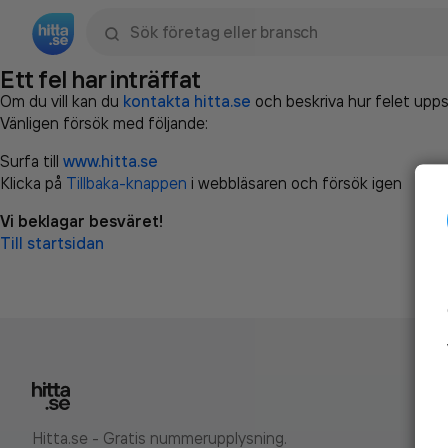
Sök namn, gata, ort, telefon, företag, sökord
Ett fel har inträffat
Om du vill kan du
kontakta hitta.se
och beskriva hur felet upps
Vänligen försök med följande:
Surfa till
www.hitta.se
Klicka på
Tillbaka-knappen
i webbläsaren och försök igen
Vi beklagar besväret!
Till startsidan
Hitta.se - Gratis nummerupplysning.