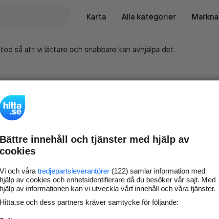
Karta
Alla kategorier
Marknad
tod så att vi lättare och snabbare kan avhjälpa det.
Bättre innehåll och tjänster med hjälp av
cookies
Vi och våra
tredjepartsleverantörer
(122) samlar information med
hjälp av cookies och enhetsidentifierare då du besöker vår sajt. Med
hjälp av informationen kan vi utveckla vårt innehåll och våra tjänster.
Marknadsför företaget på
Hitta.se och dess partners kräver samtycke för följande:
hitta.se