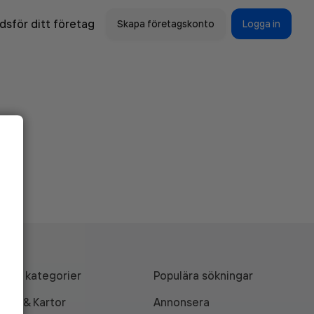
sför ditt företag
Skapa företagskonto
Logga in
Alla kategorier
Populära sökningar
API & Kartor
Annonsera