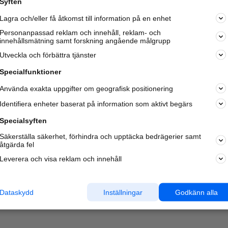
Syften
Kom igång och annonsera mot
Lagra och/eller få åtkomst till information på en enhet
nya kunder och
samarbetspartners nära dig.
Personanpassad reklam och innehåll, reklam- och
innehållsmätning samt forskning angående målgrupp
Läs mer här
Utveckla och förbättra tjänster
Specialfunktioner
Använda exakta uppgifter om geografisk positionering
Identifiera enheter baserat på information som aktivt begärs
Specialsyften
Säkerställa säkerhet, förhindra och upptäcka bedrägerier samt
åtgärda fel
Leverera och visa reklam och innehåll
Dataskydd
Inställningar
Godkänn alla