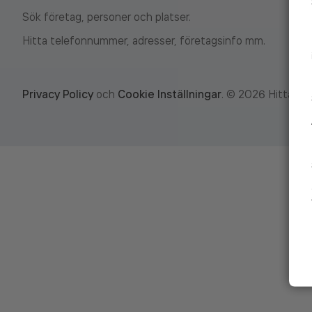
Sök företag, personer och platser.
Hitta telefonnummer, adresser, företagsinfo mm.
Privacy Policy
och
Cookie Inställningar
.
©
2026
Hitta.se