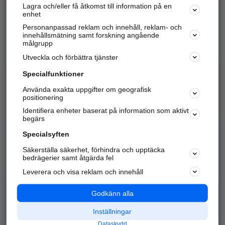
Lagra och/eller få åtkomst till information på en
Sök företag, personer och platser.
enhet
Personanpassad reklam och innehåll, reklam- och
Hitta telefonnummer, adresser, företagsinfo mm.
innehållsmätning samt forskning angående
målgrupp
Utveckla och förbättra tjänster
Marknadsför företaget
på hitta.se
Specialfunktioner
Använda exakta uppgifter om geografisk
Kom igång och annonsera mot
positionering
nya kunder och
Identifiera enheter baserat på information som aktivt
samarbetspartners nära dig.
begärs
Läs mer här
Specialsyften
Säkerställa säkerhet, förhindra och upptäcka
Alla kategorier
Populära sökningar
bedrägerier samt åtgärda fel
Leverera och visa reklam och innehåll
API & Kartor
Annonsera
Logga in
Integritet
Godkänn alla
Om oss
Nödnummer
Inställningar
Dataskydd