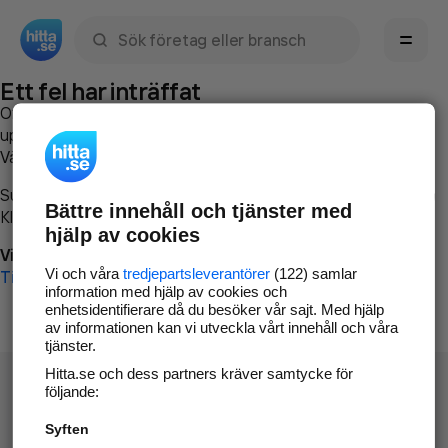
Sök namn, gata, ort, telefon, företag, sökord
Ett fel har inträffat
Om du vill kan du
kontakta hitta.se
och beskriva hur felet
uppstod så att vi lättare och snabbare kan avhjälpa det.
Vänligen försök med följande:
Surfa till
www.hitta.se
Bättre innehåll och tjänster med
Klicka på
Tillbaka-knappen
i webbläsaren och försök igen
hjälp av cookies
Vi beklagar besväret!
Vi och våra
tredjepartsleverantörer
(122) samlar
Till startsidan
information med hjälp av cookies och
enhetsidentifierare då du besöker vår sajt. Med hjälp
av informationen kan vi utveckla vårt innehåll och våra
tjänster.
Hitta.se och dess partners kräver samtycke för
följande:
Syften
Hitta.se - Gratis nummerupplysning.