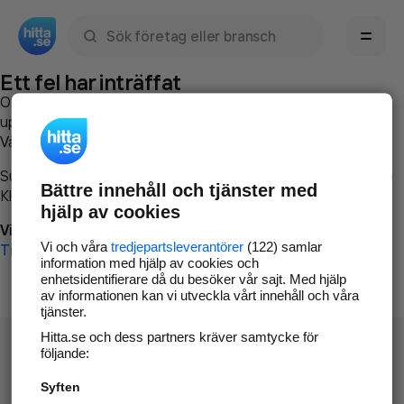
Sök namn, gata, ort, telefon, företag, sökord
Ett fel har inträffat
Om du vill kan du
kontakta hitta.se
och beskriva hur felet
uppstod så att vi lättare och snabbare kan avhjälpa det.
Vänligen försök med följande:
Surfa till
www.hitta.se
Bättre innehåll och tjänster med
Klicka på
Tillbaka-knappen
i webbläsaren och försök igen
hjälp av cookies
Vi beklagar besväret!
Vi och våra
tredjepartsleverantörer
(122) samlar
Till startsidan
information med hjälp av cookies och
enhetsidentifierare då du besöker vår sajt. Med hjälp
av informationen kan vi utveckla vårt innehåll och våra
tjänster.
Hitta.se och dess partners kräver samtycke för
följande:
Syften
Hitta.se - Gratis nummerupplysning.