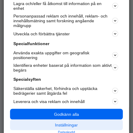
Lagra och/eller få åtkomst till information på en
Sök företag, personer och platser.
enhet
Personanpassad reklam och innehåll, reklam- och
Hitta telefonnummer, adresser, företagsinfo mm.
innehållsmätning samt forskning angående
målgrupp
Utveckla och förbättra tjänster
Marknadsför företaget
på hitta.se
Specialfunktioner
Använda exakta uppgifter om geografisk
Kom igång och annonsera mot
positionering
nya kunder och
Identifiera enheter baserat på information som aktivt
samarbetspartners nära dig.
begärs
Läs mer här
Specialsyften
Säkerställa säkerhet, förhindra och upptäcka
Alla kategorier
Populära sökningar
bedrägerier samt åtgärda fel
Leverera och visa reklam och innehåll
API & Kartor
Annonsera
Logga in
Integritet
Godkänn alla
Om oss
Nödnummer
Inställningar
Dataskydd