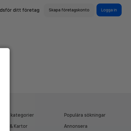
sför ditt företag
Skapa företagskonto
Logga in
Alla kategorier
Populära sökningar
API & Kartor
Annonsera