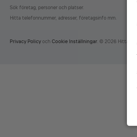
Sök företag, personer och platser.
Hitta telefonnummer, adresser, företagsinfo mm.
Privacy Policy
och
Cookie Inställningar
.
©
2026
Hitta.se