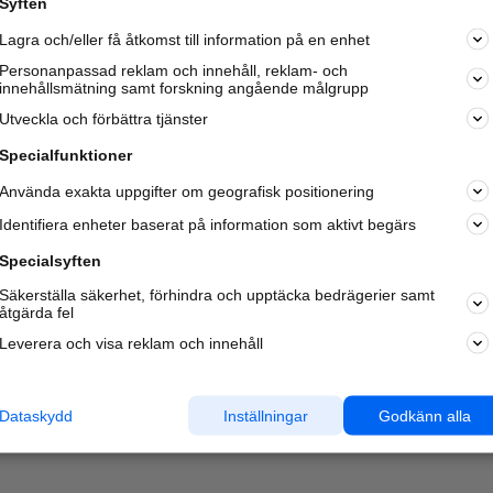
Syften
Kom igång och annonsera mot
Lagra och/eller få åtkomst till information på en enhet
nya kunder och
samarbetspartners nära dig.
Personanpassad reklam och innehåll, reklam- och
innehållsmätning samt forskning angående målgrupp
Läs mer här
Utveckla och förbättra tjänster
Specialfunktioner
Använda exakta uppgifter om geografisk positionering
Identifiera enheter baserat på information som aktivt begärs
Specialsyften
Säkerställa säkerhet, förhindra och upptäcka bedrägerier samt
åtgärda fel
Leverera och visa reklam och innehåll
Dataskydd
Inställningar
Godkänn alla