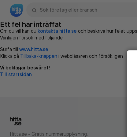
Sök namn, gata, ort, telefon, företag, sökord
Ett fel har inträffat
Om du vill kan du
kontakta hitta.se
och beskriva hur felet upps
Vänligen försök med följande:
Surfa till
www.hitta.se
Klicka på
Tillbaka-knappen
i webbläsaren och försök igen
Vi beklagar besväret!
Till startsidan
Hitta.se - Gratis nummerupplysning.