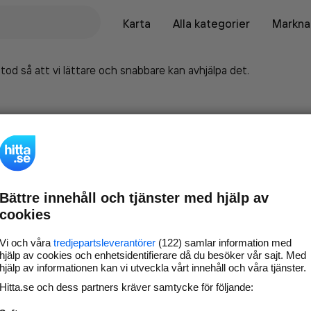
Karta
Alla kategorier
Marknad
tod så att vi lättare och snabbare kan avhjälpa det.
Bättre innehåll och tjänster med hjälp av
cookies
Vi och våra
tredjepartsleverantörer
(122) samlar information med
hjälp av cookies och enhetsidentifierare då du besöker vår sajt. Med
hjälp av informationen kan vi utveckla vårt innehåll och våra tjänster.
Marknadsför företaget på
Hitta.se och dess partners kräver samtycke för följande:
hitta.se