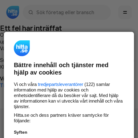
Sök namn, gata, ort, telefon, företag, sökord
Ett fel har inträffat
Om du vill kan du
kontakta hitta.se
och beskriva hur felet
uppstod så att vi lättare och snabbare kan avhjälpa det.
Vänligen försök med följande:
Surfa till
www.hitta.se
Bättre innehåll och tjänster med
Klicka på
Tillbaka-knappen
i webbläsaren och försök igen
hjälp av cookies
Vi beklagar besväret!
Vi och våra
tredjepartsleverantörer
(122) samlar
Till startsidan
information med hjälp av cookies och
enhetsidentifierare då du besöker vår sajt. Med hjälp
av informationen kan vi utveckla vårt innehåll och våra
tjänster.
Hitta.se och dess partners kräver samtycke för
följande:
Syften
Hitta.se - Gratis nummerupplysning.