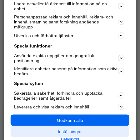
Lagra och/eller få åtkomst till information på en
Sök företag, personer och platser.
enhet
Personanpassad reklam och innehåll, reklam- och
Hitta telefonnummer, adresser, företagsinfo mm.
innehållsmätning samt forskning angående
målgrupp
Utveckla och förbättra tjänster
Marknadsför företaget
på hitta.se
Specialfunktioner
Använda exakta uppgifter om geografisk
Kom igång och annonsera mot
positionering
nya kunder och
Identifiera enheter baserat på information som aktivt
samarbetspartners nära dig.
begärs
Läs mer här
Specialsyften
Säkerställa säkerhet, förhindra och upptäcka
Alla kategorier
Populära sökningar
bedrägerier samt åtgärda fel
Leverera och visa reklam och innehåll
API & Kartor
Annonsera
Logga in
Integritet
Godkänn alla
Om oss
Nödnummer
Inställningar
Dataskydd