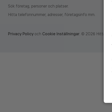
Sök företag, personer och platser.
Hitta telefonnummer, adresser, företagsinfo mm.
Privacy Policy
och
Cookie Inställningar
.
©
2026
Hitta.se