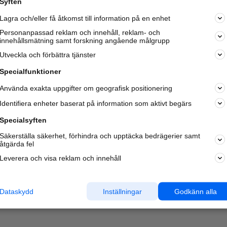
Syften
Kom igång och annonsera mot
Lagra och/eller få åtkomst till information på en enhet
nya kunder och
samarbetspartners nära dig.
Personanpassad reklam och innehåll, reklam- och
innehållsmätning samt forskning angående målgrupp
Läs mer här
Utveckla och förbättra tjänster
Specialfunktioner
Använda exakta uppgifter om geografisk positionering
Identifiera enheter baserat på information som aktivt begärs
Specialsyften
Säkerställa säkerhet, förhindra och upptäcka bedrägerier samt
åtgärda fel
Leverera och visa reklam och innehåll
Dataskydd
Inställningar
Godkänn alla