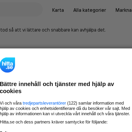
Karta
Alla kategorier
Marknad
tod så att vi lättare och snabbare kan avhjälpa det.
Bättre innehåll och tjänster med hjälp av
cookies
Vi och våra
tredjepartsleverantörer
(122) samlar information med
hjälp av cookies och enhetsidentifierare då du besöker vår sajt. Med
hjälp av informationen kan vi utveckla vårt innehåll och våra tjänster.
Marknadsför företaget på
Hitta.se och dess partners kräver samtycke för följande:
hitta.se