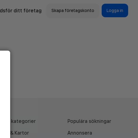
sför ditt företag
Skapa företagskonto
Logga in
Alla kategorier
Populära sökningar
API & Kartor
Annonsera