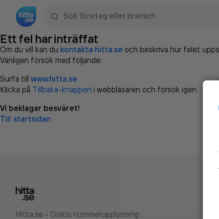
Sök namn, gata, ort, telefon, företag, sökord
Ett fel har inträffat
Om du vill kan du
kontakta hitta.se
och beskriva hur felet upps
Vänligen försök med följande:
Surfa till
www.hitta.se
Klicka på
Tillbaka-knappen
i webbläsaren och försök igen
Vi beklagar besväret!
Till startsidan
Hitta.se - Gratis nummerupplysning.