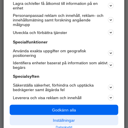
Lagra och/eller få åtkomst till information på en
Sök företag, personer och platser.
enhet
Personanpassad reklam och innehåll, reklam- och
Hitta telefonnummer, adresser, företagsinfo mm.
innehållsmätning samt forskning angående
målgrupp
Utveckla och förbättra tjänster
Marknadsför företaget
på hitta.se
Specialfunktioner
Använda exakta uppgifter om geografisk
Kom igång och annonsera mot
positionering
nya kunder och
Identifiera enheter baserat på information som aktivt
samarbetspartners nära dig.
begärs
Läs mer här
Specialsyften
Säkerställa säkerhet, förhindra och upptäcka
Alla kategorier
Populära sökningar
bedrägerier samt åtgärda fel
Leverera och visa reklam och innehåll
API & Kartor
Annonsera
Logga in
Integritet
Godkänn alla
Om oss
Nödnummer
Inställningar
Dataskydd