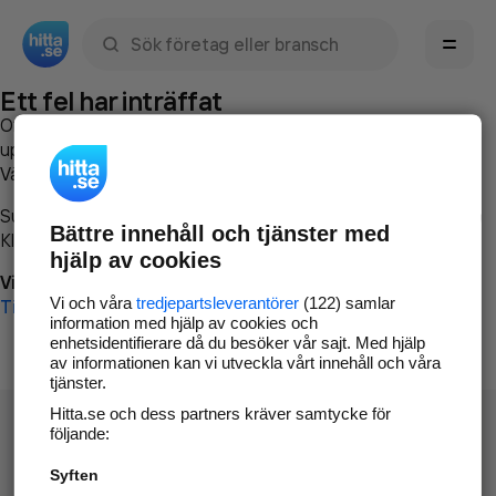
Sök namn, gata, ort, telefon, företag, sökord
Ett fel har inträffat
Om du vill kan du
kontakta hitta.se
och beskriva hur felet
uppstod så att vi lättare och snabbare kan avhjälpa det.
Vänligen försök med följande:
Surfa till
www.hitta.se
Bättre innehåll och tjänster med
Klicka på
Tillbaka-knappen
i webbläsaren och försök igen
hjälp av cookies
Vi beklagar besväret!
Vi och våra
tredjepartsleverantörer
(122) samlar
Till startsidan
information med hjälp av cookies och
enhetsidentifierare då du besöker vår sajt. Med hjälp
av informationen kan vi utveckla vårt innehåll och våra
tjänster.
Hitta.se och dess partners kräver samtycke för
följande:
Syften
Hitta.se - Gratis nummerupplysning.