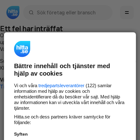
Sök namn, gata, ort, telefon, företag, sökord
Ett fel har inträffat
Om du vill kan du
kontakta hitta.se
och beskriva hur felet
uppstod så att vi lättare och snabbare kan avhjälpa det.
Vänligen försök med följande:
Surfa till
www.hitta.se
Bättre innehåll och tjänster med
Klicka på
Tillbaka-knappen
i webbläsaren och försök igen
hjälp av cookies
Vi beklagar besväret!
Vi och våra
tredjepartsleverantörer
(122) samlar
Till startsidan
information med hjälp av cookies och
enhetsidentifierare då du besöker vår sajt. Med hjälp
av informationen kan vi utveckla vårt innehåll och våra
tjänster.
Hitta.se och dess partners kräver samtycke för
följande:
Syften
Hitta.se - Gratis nummerupplysning.