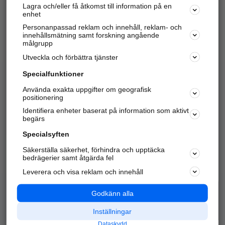
Lagra och/eller få åtkomst till information på en
Sök företag, personer och platser.
enhet
Personanpassad reklam och innehåll, reklam- och
Hitta telefonnummer, adresser, företagsinfo mm.
innehållsmätning samt forskning angående
målgrupp
Utveckla och förbättra tjänster
Marknadsför företaget
på hitta.se
Specialfunktioner
Använda exakta uppgifter om geografisk
Kom igång och annonsera mot
positionering
nya kunder och
Identifiera enheter baserat på information som aktivt
samarbetspartners nära dig.
begärs
Läs mer här
Specialsyften
Säkerställa säkerhet, förhindra och upptäcka
Alla kategorier
Populära sökningar
bedrägerier samt åtgärda fel
Leverera och visa reklam och innehåll
API & Kartor
Annonsera
Logga in
Integritet
Godkänn alla
Om oss
Nödnummer
Inställningar
Dataskydd