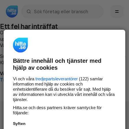
Sök namn, gata, ort, telefon, företag, sökord
Ett fel har inträffat
Om du vill kan du
kontakta hitta.se
och beskriva hur felet
uppstod så att vi lättare och snabbare kan avhjälpa det.
Vänligen försök med följande:
Surfa till
www.hitta.se
Bättre innehåll och tjänster med
Klicka på
Tillbaka-knappen
i webbläsaren och försök igen
hjälp av cookies
Vi beklagar besväret!
Vi och våra
tredjepartsleverantörer
(122) samlar
Till startsidan
information med hjälp av cookies och
enhetsidentifierare då du besöker vår sajt. Med hjälp
av informationen kan vi utveckla vårt innehåll och våra
tjänster.
Hitta.se och dess partners kräver samtycke för
följande:
Syften
Hitta.se - Gratis nummerupplysning.