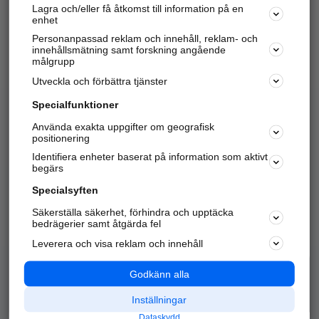
Lagra och/eller få åtkomst till information på en
Sök företag, personer och platser.
enhet
Personanpassad reklam och innehåll, reklam- och
Hitta telefonnummer, adresser, företagsinfo mm.
innehållsmätning samt forskning angående
målgrupp
Utveckla och förbättra tjänster
Marknadsför företaget
på hitta.se
Specialfunktioner
Använda exakta uppgifter om geografisk
Kom igång och annonsera mot
positionering
nya kunder och
Identifiera enheter baserat på information som aktivt
samarbetspartners nära dig.
begärs
Läs mer här
Specialsyften
Säkerställa säkerhet, förhindra och upptäcka
Alla kategorier
Populära sökningar
bedrägerier samt åtgärda fel
Leverera och visa reklam och innehåll
API & Kartor
Annonsera
Logga in
Integritet
Godkänn alla
Om oss
Nödnummer
Inställningar
Dataskydd