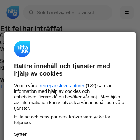
Sök namn, gata, ort, telefon, företag, sökord
Ett fel har inträffat
Om du vill kan du
kontakta hitta.se
och beskriva hur felet
uppstod så att vi lättare och snabbare kan avhjälpa det.
Vänligen försök med följande:
Surfa till
www.hitta.se
Bättre innehåll och tjänster med
Klicka på
Tillbaka-knappen
i webbläsaren och försök igen
hjälp av cookies
Vi beklagar besväret!
Vi och våra
tredjepartsleverantörer
(122) samlar
Till startsidan
information med hjälp av cookies och
enhetsidentifierare då du besöker vår sajt. Med hjälp
av informationen kan vi utveckla vårt innehåll och våra
tjänster.
Hitta.se och dess partners kräver samtycke för
följande:
Syften
Hitta.se - Gratis nummerupplysning.