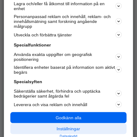
Lagra och/eller få åtkomst till information på en
Sök företag, personer och platser.
enhet
Personanpassad reklam och innehåll, reklam- och
Hitta telefonnummer, adresser, företagsinfo mm.
innehållsmätning samt forskning angående
målgrupp
Utveckla och förbättra tjänster
Marknadsför företaget
på hitta.se
Specialfunktioner
Använda exakta uppgifter om geografisk
Kom igång och annonsera mot
positionering
nya kunder och
Identifiera enheter baserat på information som aktivt
samarbetspartners nära dig.
begärs
Läs mer här
Specialsyften
Säkerställa säkerhet, förhindra och upptäcka
Alla kategorier
Populära sökningar
bedrägerier samt åtgärda fel
Leverera och visa reklam och innehåll
API & Kartor
Annonsera
Logga in
Integritet
Godkänn alla
Om oss
Nödnummer
Inställningar
Dataskydd