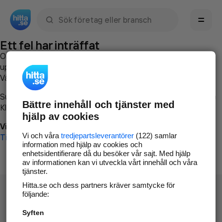
Sök namn, gata, ort, telefon, företag, sökord
Ett fel har inträffat
Om du vill kan du
kontakta hitta.se
och beskriva hur felet
uppstod så att vi lättare och snabbare kan avhjälpa det.
Vänligen försök med följande:
Surfa till
www.hitta.se
Bättre innehåll och tjänster med
Klicka på
Tillbaka-knappen
i webbläsaren och försök igen
hjälp av cookies
Vi beklagar besväret!
Vi och våra
tredjepartsleverantörer
(122) samlar
Till startsidan
information med hjälp av cookies och
enhetsidentifierare då du besöker vår sajt. Med hjälp
av informationen kan vi utveckla vårt innehåll och våra
tjänster.
Hitta.se och dess partners kräver samtycke för
följande:
Syften
Hitta.se - Gratis nummerupplysning.