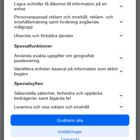
Lagra och/eller få åtkomst till information på en
Sök företag, personer och platser.
enhet
Personanpassad reklam och innehåll, reklam- och
Hitta telefonnummer, adresser, företagsinfo mm.
innehållsmätning samt forskning angående
målgrupp
Utveckla och förbättra tjänster
Marknadsför företaget
på hitta.se
Specialfunktioner
Använda exakta uppgifter om geografisk
Kom igång och annonsera mot
positionering
nya kunder och
Identifiera enheter baserat på information som aktivt
samarbetspartners nära dig.
begärs
Läs mer här
Specialsyften
Säkerställa säkerhet, förhindra och upptäcka
Alla kategorier
Populära sökningar
bedrägerier samt åtgärda fel
Leverera och visa reklam och innehåll
API & Kartor
Annonsera
Logga in
Integritet
Godkänn alla
Om oss
Nödnummer
Inställningar
Dataskydd