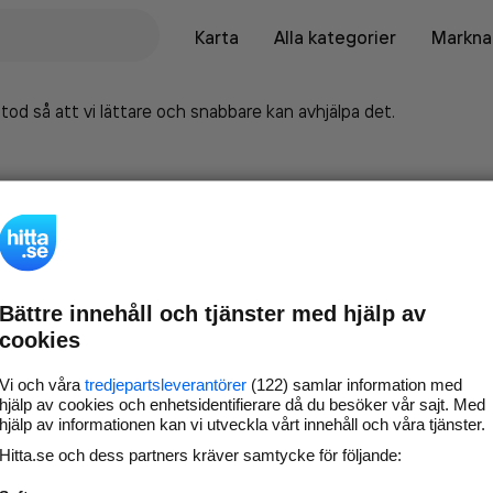
Karta
Alla kategorier
Marknad
tod så att vi lättare och snabbare kan avhjälpa det.
Bättre innehåll och tjänster med hjälp av
cookies
Vi och våra
tredjepartsleverantörer
(122) samlar information med
hjälp av cookies och enhetsidentifierare då du besöker vår sajt. Med
hjälp av informationen kan vi utveckla vårt innehåll och våra tjänster.
Marknadsför företaget på
Hitta.se och dess partners kräver samtycke för följande:
hitta.se