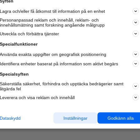
Syften
Kom igång och annonsera mot
Lagra och/eller få åtkomst till information på en enhet
nya kunder och
samarbetspartners nära dig.
Personanpassad reklam och innehåll, reklam- och
innehållsmätning samt forskning angående målgrupp
Läs mer här
Utveckla och förbättra tjänster
Specialfunktioner
Använda exakta uppgifter om geografisk positionering
Identifiera enheter baserat på information som aktivt begärs
Specialsyften
Säkerställa säkerhet, förhindra och upptäcka bedrägerier samt
åtgärda fel
Leverera och visa reklam och innehåll
Dataskydd
Inställningar
Godkänn alla