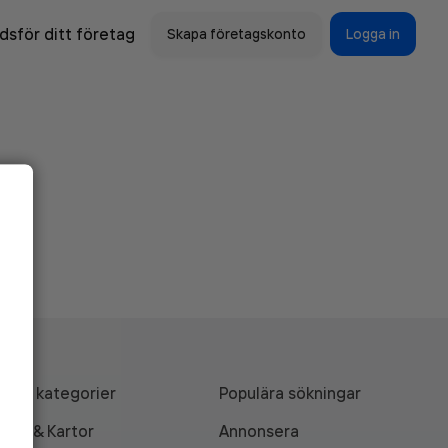
sför ditt företag
Skapa företagskonto
Logga in
Alla kategorier
Populära sökningar
API & Kartor
Annonsera