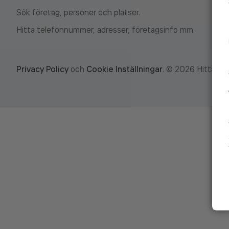
Sök företag, personer och platser.
Hitta telefonnummer, adresser, företagsinfo mm.
Privacy Policy
och
Cookie Inställningar
.
©
2026
Hitta.se