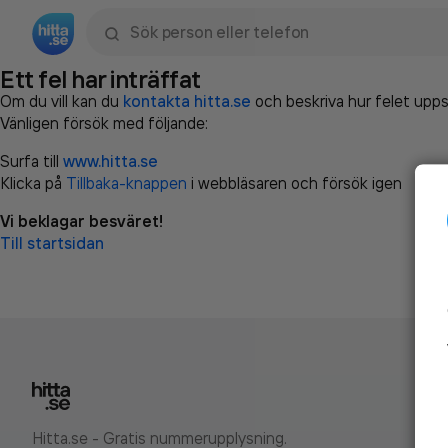
Sök namn, gata, ort, telefon, företag, sökord
Ett fel har inträffat
Om du vill kan du
kontakta hitta.se
och beskriva hur felet upps
Vänligen försök med följande:
Surfa till
www.hitta.se
Klicka på
Tillbaka-knappen
i webbläsaren och försök igen
Vi beklagar besväret!
Till startsidan
Hitta.se - Gratis nummerupplysning.