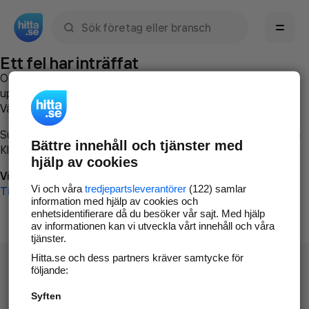
Sök namn, gata, ort, telefon, företag, sökord
Ett fel har inträffat
Om du vill kan du
kontakta hitta.se
och beskriva hur felet
uppstod så att vi lättare och snabbare kan avhjälpa det.
Vänligen försök med följande:
Surfa till
www.hitta.se
Bättre innehåll och tjänster med
Klicka på
Tillbaka-knappen
i webbläsaren och försök igen
hjälp av cookies
Vi beklagar besväret!
Vi och våra
tredjepartsleverantörer
(122) samlar
Till startsidan
information med hjälp av cookies och
enhetsidentifierare då du besöker vår sajt. Med hjälp
av informationen kan vi utveckla vårt innehåll och våra
tjänster.
Hitta.se och dess partners kräver samtycke för
följande:
Syften
Hitta.se - Gratis nummerupplysning.