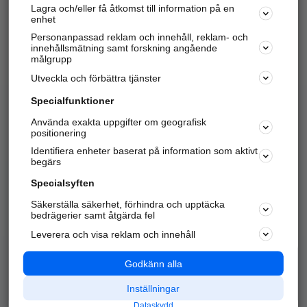
Lagra och/eller få åtkomst till information på en
Sök företag, personer och platser.
enhet
Personanpassad reklam och innehåll, reklam- och
Hitta telefonnummer, adresser, företagsinfo mm.
innehållsmätning samt forskning angående
målgrupp
Utveckla och förbättra tjänster
Marknadsför företaget
på hitta.se
Specialfunktioner
Använda exakta uppgifter om geografisk
Kom igång och annonsera mot
positionering
nya kunder och
Identifiera enheter baserat på information som aktivt
samarbetspartners nära dig.
begärs
Läs mer här
Specialsyften
Säkerställa säkerhet, förhindra och upptäcka
Alla kategorier
Populära sökningar
bedrägerier samt åtgärda fel
Leverera och visa reklam och innehåll
API & Kartor
Annonsera
Logga in
Integritet
Godkänn alla
Om oss
Nödnummer
Inställningar
Dataskydd