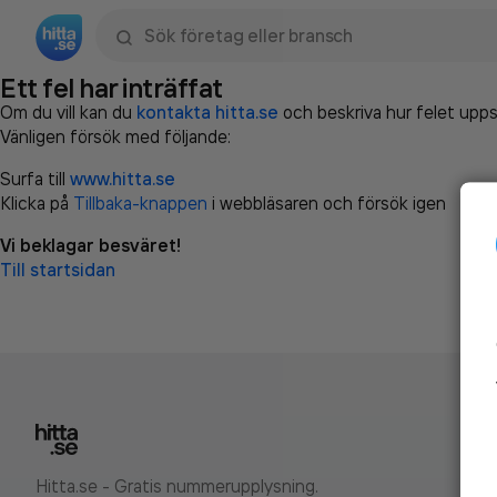
Sök namn, gata, ort, telefon, företag, sökord
Ett fel har inträffat
Om du vill kan du
kontakta hitta.se
och beskriva hur felet upps
Vänligen försök med följande:
Surfa till
www.hitta.se
Klicka på
Tillbaka-knappen
i webbläsaren och försök igen
Vi beklagar besväret!
Till startsidan
Hitta.se - Gratis nummerupplysning.