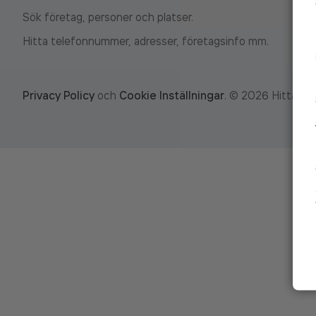
Sök företag, personer och platser.
Hitta telefonnummer, adresser, företagsinfo mm.
Privacy Policy
och
Cookie Inställningar
.
©
2026
Hitta.se