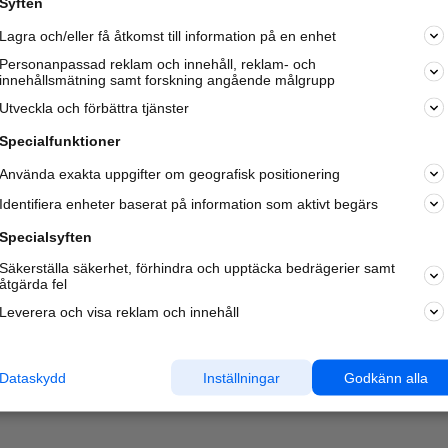
Syften
Kom igång och annonsera mot
Lagra och/eller få åtkomst till information på en enhet
nya kunder och
samarbetspartners nära dig.
Personanpassad reklam och innehåll, reklam- och
innehållsmätning samt forskning angående målgrupp
Läs mer här
Utveckla och förbättra tjänster
Specialfunktioner
Använda exakta uppgifter om geografisk positionering
Identifiera enheter baserat på information som aktivt begärs
Specialsyften
Säkerställa säkerhet, förhindra och upptäcka bedrägerier samt
åtgärda fel
Leverera och visa reklam och innehåll
Dataskydd
Inställningar
Godkänn alla