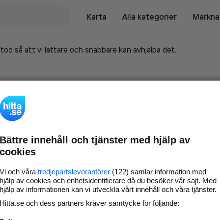
Karta
Alla kategorier
Marknad
tod så att vi lättare och snabbare kan avhjälpa det.
Bättre innehåll och tjänster med hjälp av
cookies
Vi och våra
tredjepartsleverantörer
(122) samlar information med
hjälp av cookies och enhetsidentifierare då du besöker vår sajt. Med
hjälp av informationen kan vi utveckla vårt innehåll och våra tjänster.
Marknadsför företaget på
Hitta.se och dess partners kräver samtycke för följande:
hitta.se