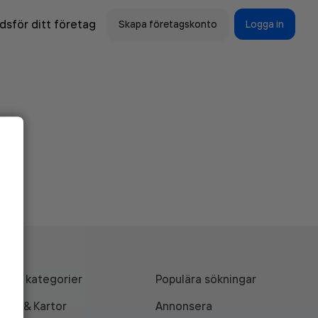
sför ditt företag
Skapa företagskonto
Logga in
Alla kategorier
Populära sökningar
API & Kartor
Annonsera