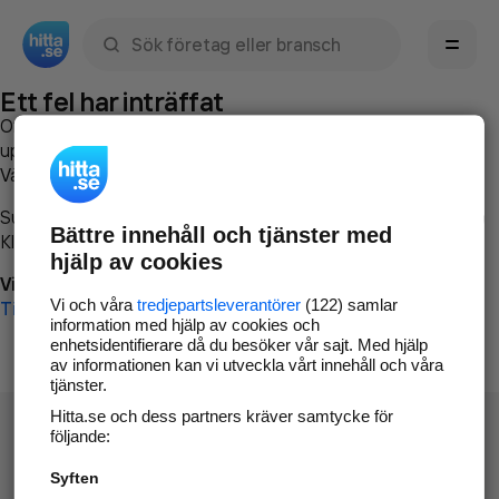
Sök namn, gata, ort, telefon, företag, sökord
Ett fel har inträffat
Om du vill kan du
kontakta hitta.se
och beskriva hur felet
uppstod så att vi lättare och snabbare kan avhjälpa det.
Vänligen försök med följande:
Surfa till
www.hitta.se
Bättre innehåll och tjänster med
Klicka på
Tillbaka-knappen
i webbläsaren och försök igen
hjälp av cookies
Vi beklagar besväret!
Vi och våra
tredjepartsleverantörer
(122) samlar
Till startsidan
information med hjälp av cookies och
enhetsidentifierare då du besöker vår sajt. Med hjälp
av informationen kan vi utveckla vårt innehåll och våra
tjänster.
Hitta.se och dess partners kräver samtycke för
följande:
Syften
Hitta.se - Gratis nummerupplysning.