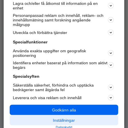
Lagra och/eller få åtkomst till information på en
Sök företag, personer och platser.
enhet
Personanpassad reklam och innehåll, reklam- och
Hitta telefonnummer, adresser, företagsinfo mm.
innehållsmätning samt forskning angående
målgrupp
Utveckla och förbättra tjänster
Marknadsför företaget
på hitta.se
Specialfunktioner
Använda exakta uppgifter om geografisk
Kom igång och annonsera mot
positionering
nya kunder och
Identifiera enheter baserat på information som aktivt
samarbetspartners nära dig.
begärs
Läs mer här
Specialsyften
Säkerställa säkerhet, förhindra och upptäcka
Alla kategorier
Populära sökningar
bedrägerier samt åtgärda fel
Leverera och visa reklam och innehåll
API & Kartor
Annonsera
Logga in
Integritet
Godkänn alla
Om oss
Nödnummer
Inställningar
Dataskydd