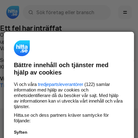
Sök namn, gata, ort, telefon, företag, sökord
Ett fel har inträffat
Om du vill kan du
kontakta hitta.se
och beskriva hur felet
uppstod så att vi lättare och snabbare kan avhjälpa det.
Vänligen försök med följande:
Surfa till
www.hitta.se
Bättre innehåll och tjänster med
Klicka på
Tillbaka-knappen
i webbläsaren och försök igen
hjälp av cookies
Vi beklagar besväret!
Vi och våra
tredjepartsleverantörer
(122) samlar
Till startsidan
information med hjälp av cookies och
enhetsidentifierare då du besöker vår sajt. Med hjälp
av informationen kan vi utveckla vårt innehåll och våra
tjänster.
Hitta.se och dess partners kräver samtycke för
följande:
Syften
Hitta.se - Gratis nummerupplysning.