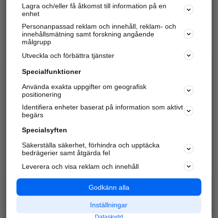
Lagra och/eller få åtkomst till information på en
Sök företag, personer och platser.
enhet
Personanpassad reklam och innehåll, reklam- och
Hitta telefonnummer, adresser, företagsinfo mm.
innehållsmätning samt forskning angående
målgrupp
Utveckla och förbättra tjänster
Marknadsför företaget
på hitta.se
Specialfunktioner
Använda exakta uppgifter om geografisk
Kom igång och annonsera mot
positionering
nya kunder och
Identifiera enheter baserat på information som aktivt
samarbetspartners nära dig.
begärs
Läs mer här
Specialsyften
Säkerställa säkerhet, förhindra och upptäcka
Alla kategorier
Populära sökningar
bedrägerier samt åtgärda fel
Leverera och visa reklam och innehåll
API & Kartor
Annonsera
Logga in
Integritet
Godkänn alla
Om oss
Nödnummer
Inställningar
Dataskydd