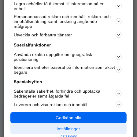
Lagra och/eller få åtkomst till information på en
Sök företag, personer och platser.
enhet
Personanpassad reklam och innehåll, reklam- och
Hitta telefonnummer, adresser, företagsinfo mm.
innehållsmätning samt forskning angående
målgrupp
Utveckla och förbättra tjänster
Marknadsför företaget
på hitta.se
Specialfunktioner
Använda exakta uppgifter om geografisk
Kom igång och annonsera mot
positionering
nya kunder och
Identifiera enheter baserat på information som aktivt
samarbetspartners nära dig.
begärs
Läs mer här
Specialsyften
Säkerställa säkerhet, förhindra och upptäcka
Alla kategorier
Populära sökningar
bedrägerier samt åtgärda fel
Leverera och visa reklam och innehåll
API & Kartor
Annonsera
Logga in
Integritet
Godkänn alla
Om oss
Nödnummer
Inställningar
Dataskydd