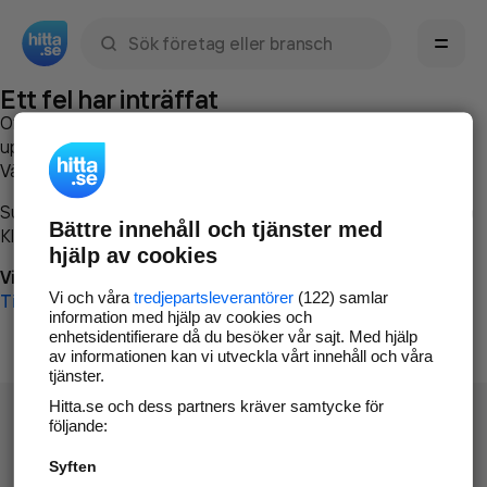
Sök namn, gata, ort, telefon, företag, sökord
Ett fel har inträffat
Om du vill kan du
kontakta hitta.se
och beskriva hur felet
uppstod så att vi lättare och snabbare kan avhjälpa det.
Vänligen försök med följande:
Surfa till
www.hitta.se
Bättre innehåll och tjänster med
Klicka på
Tillbaka-knappen
i webbläsaren och försök igen
hjälp av cookies
Vi beklagar besväret!
Vi och våra
tredjepartsleverantörer
(122) samlar
Till startsidan
information med hjälp av cookies och
enhetsidentifierare då du besöker vår sajt. Med hjälp
av informationen kan vi utveckla vårt innehåll och våra
tjänster.
Hitta.se och dess partners kräver samtycke för
följande:
Syften
Hitta.se - Gratis nummerupplysning.