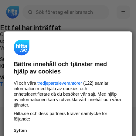
Sök namn, gata, ort, telefon, företag, sökord
Ett fel har inträffat
Om du vill kan du
kontakta hitta.se
och beskriva hur felet
uppstod så att vi lättare och snabbare kan avhjälpa det.
Vänligen försök med följande:
Surfa till
www.hitta.se
Bättre innehåll och tjänster med
Klicka på
Tillbaka-knappen
i webbläsaren och försök igen
hjälp av cookies
Vi beklagar besväret!
Vi och våra
tredjepartsleverantörer
(122) samlar
Till startsidan
information med hjälp av cookies och
enhetsidentifierare då du besöker vår sajt. Med hjälp
av informationen kan vi utveckla vårt innehåll och våra
tjänster.
Hitta.se och dess partners kräver samtycke för
följande:
Syften
Hitta.se - Gratis nummerupplysning.