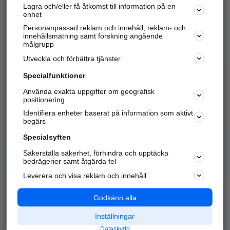
Lagra och/eller få åtkomst till information på en
Sök företag, personer och platser.
enhet
Personanpassad reklam och innehåll, reklam- och
Hitta telefonnummer, adresser, företagsinfo mm.
innehållsmätning samt forskning angående
målgrupp
Utveckla och förbättra tjänster
Marknadsför företaget
på hitta.se
Specialfunktioner
Använda exakta uppgifter om geografisk
Kom igång och annonsera mot
positionering
nya kunder och
Identifiera enheter baserat på information som aktivt
samarbetspartners nära dig.
begärs
Läs mer här
Specialsyften
Säkerställa säkerhet, förhindra och upptäcka
Alla kategorier
Populära sökningar
bedrägerier samt åtgärda fel
Leverera och visa reklam och innehåll
API & Kartor
Annonsera
Logga in
Integritet
Godkänn alla
Om oss
Nödnummer
Inställningar
Dataskydd