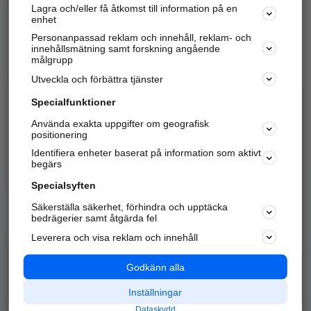
Lagra och/eller få åtkomst till information på en
Sök företag, personer och platser.
enhet
Personanpassad reklam och innehåll, reklam- och
Hitta telefonnummer, adresser, företagsinfo mm.
innehållsmätning samt forskning angående
målgrupp
Utveckla och förbättra tjänster
Marknadsför företaget
på hitta.se
Specialfunktioner
Använda exakta uppgifter om geografisk
Kom igång och annonsera mot
positionering
nya kunder och
Identifiera enheter baserat på information som aktivt
samarbetspartners nära dig.
begärs
Läs mer här
Specialsyften
Säkerställa säkerhet, förhindra och upptäcka
Alla kategorier
Populära sökningar
bedrägerier samt åtgärda fel
Leverera och visa reklam och innehåll
API & Kartor
Annonsera
Logga in
Integritet
Godkänn alla
Om oss
Nödnummer
Inställningar
Dataskydd