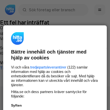
Sök namn, gata, ort, telefon, företag, sökord
Ett fel har inträffat
Om du vill kan du
kontakta hitta.se
och beskriva hur felet
uppstod så att vi lättare och snabbare kan avhjälpa det.
Vänligen försök med följande:
Surfa till
www.hitta.se
Bättre innehåll och tjänster med
Klicka på
Tillbaka-knappen
i webbläsaren och försök igen
hjälp av cookies
Vi beklagar besväret!
Vi och våra
tredjepartsleverantörer
(122) samlar
Till startsidan
information med hjälp av cookies och
enhetsidentifierare då du besöker vår sajt. Med hjälp
av informationen kan vi utveckla vårt innehåll och våra
tjänster.
Hitta.se och dess partners kräver samtycke för
följande:
Syften
Hitta.se - Gratis nummerupplysning.