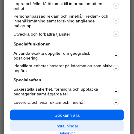
Lagra och/eller få åtkomst till information på en
Sök företag, personer och platser.
enhet
Personanpassad reklam och innehåll, reklam- och
Hitta telefonnummer, adresser, företagsinfo mm.
innehållsmätning samt forskning angående
målgrupp
Utveckla och förbättra tjänster
Marknadsför företaget
på hitta.se
Specialfunktioner
Använda exakta uppgifter om geografisk
Kom igång och annonsera mot
positionering
nya kunder och
Identifiera enheter baserat på information som aktivt
samarbetspartners nära dig.
begärs
Läs mer här
Specialsyften
Säkerställa säkerhet, förhindra och upptäcka
Alla kategorier
Populära sökningar
bedrägerier samt åtgärda fel
Leverera och visa reklam och innehåll
API & Kartor
Annonsera
Logga in
Integritet
Godkänn alla
Om oss
Nödnummer
Inställningar
Dataskydd