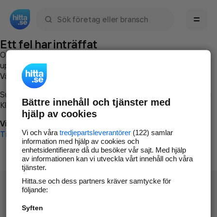
Sök namn, gata, ort, telefon, företag, sökord
Ett fel har inträffat
Om du vill kan du
kontakta hitta.se
och beskriva hur felet
uppstod så att vi lättare och snabbare kan avhjälpa det.
Vänligen försök med följande:
Surfa till
www.hitta.se
Bättre innehåll och tjänster med
Klicka på
Tillbaka-knappen
i webbläsaren och försök igen
hjälp av cookies
Vi beklagar besväret!
Vi och våra
tredjepartsleverantörer
(122) samlar
Till startsidan
information med hjälp av cookies och
enhetsidentifierare då du besöker vår sajt. Med hjälp
av informationen kan vi utveckla vårt innehåll och våra
tjänster.
Hitta.se och dess partners kräver samtycke för
följande:
Syften
Hitta.se - Gratis nummerupplysning.