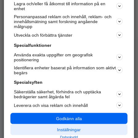
Lagra och/eller få åtkomst till information på en
Sök företag, personer och platser.
enhet
Personanpassad reklam och innehåll, reklam- och
Hitta telefonnummer, adresser, företagsinfo mm.
innehållsmätning samt forskning angående
målgrupp
Utveckla och förbättra tjänster
Marknadsför företaget
på hitta.se
Specialfunktioner
Använda exakta uppgifter om geografisk
Kom igång och annonsera mot
positionering
nya kunder och
Identifiera enheter baserat på information som aktivt
samarbetspartners nära dig.
begärs
Läs mer här
Specialsyften
Säkerställa säkerhet, förhindra och upptäcka
Alla kategorier
Populära sökningar
bedrägerier samt åtgärda fel
Leverera och visa reklam och innehåll
API & Kartor
Annonsera
Logga in
Integritet
Godkänn alla
Om oss
Nödnummer
Inställningar
Dataskydd