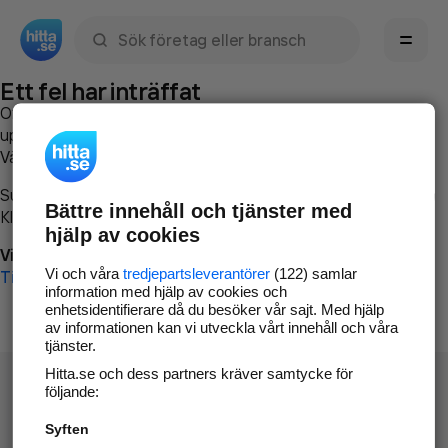
Sök namn, gata, ort, telefon, företag, sökord
Ett fel har inträffat
Om du vill kan du
kontakta hitta.se
och beskriva hur felet
uppstod så att vi lättare och snabbare kan avhjälpa det.
Vänligen försök med följande:
Surfa till
www.hitta.se
Bättre innehåll och tjänster med
Klicka på
Tillbaka-knappen
i webbläsaren och försök igen
hjälp av cookies
Vi beklagar besväret!
Vi och våra
tredjepartsleverantörer
(122) samlar
Till startsidan
information med hjälp av cookies och
enhetsidentifierare då du besöker vår sajt. Med hjälp
av informationen kan vi utveckla vårt innehåll och våra
tjänster.
Hitta.se och dess partners kräver samtycke för
följande:
Syften
Hitta.se - Gratis nummerupplysning.