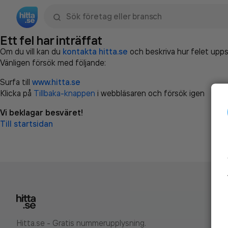
Sök namn, gata, ort, telefon, företag, sökord
Ett fel har inträffat
Om du vill kan du
kontakta hitta.se
och beskriva hur felet upps
Vänligen försök med följande:
Surfa till
www.hitta.se
Klicka på
Tillbaka-knappen
i webbläsaren och försök igen
Vi beklagar besväret!
Till startsidan
Hitta.se - Gratis nummerupplysning.