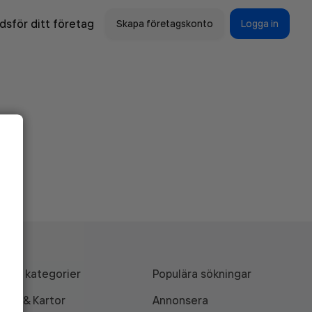
sför ditt företag
Skapa företagskonto
Logga in
Alla kategorier
Populära sökningar
API & Kartor
Annonsera