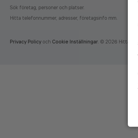
Sök företag, personer och platser.
Hitta telefonnummer, adresser, företagsinfo mm.
Privacy Policy
och
Cookie Inställningar
.
©
2026
Hitta.se