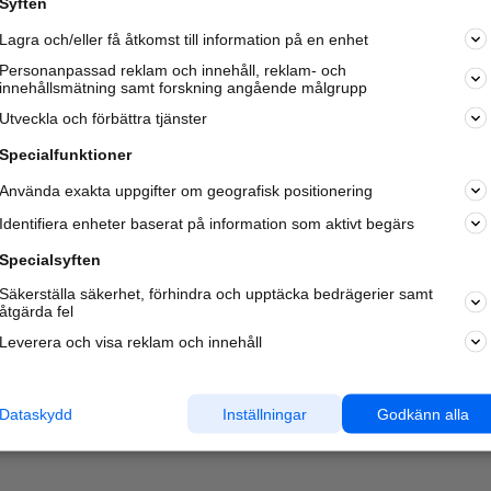
Syften
Kom igång och annonsera mot
Lagra och/eller få åtkomst till information på en enhet
nya kunder och
samarbetspartners nära dig.
Personanpassad reklam och innehåll, reklam- och
innehållsmätning samt forskning angående målgrupp
Läs mer här
Utveckla och förbättra tjänster
Specialfunktioner
Använda exakta uppgifter om geografisk positionering
Identifiera enheter baserat på information som aktivt begärs
Specialsyften
Säkerställa säkerhet, förhindra och upptäcka bedrägerier samt
åtgärda fel
Leverera och visa reklam och innehåll
Dataskydd
Inställningar
Godkänn alla