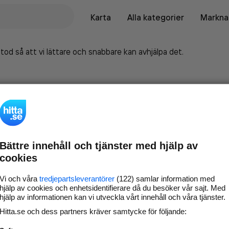
Karta
Alla kategorier
Marknad
tod så att vi lättare och snabbare kan avhjälpa det.
Bättre innehåll och tjänster med hjälp av
cookies
Vi och våra
tredjepartsleverantörer
(122) samlar information med
hjälp av cookies och enhetsidentifierare då du besöker vår sajt. Med
hjälp av informationen kan vi utveckla vårt innehåll och våra tjänster.
Marknadsför företaget på
Hitta.se och dess partners kräver samtycke för följande:
hitta.se