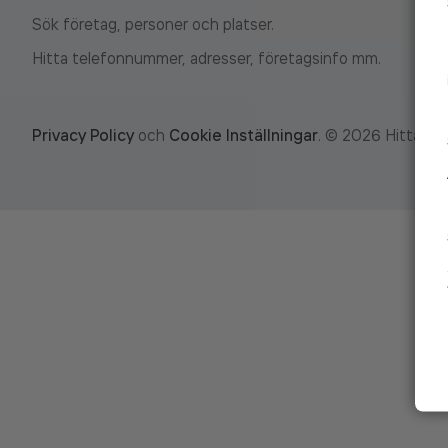
Sök företag, personer och platser.
Hitta telefonnummer, adresser, företagsinfo mm.
Privacy Policy
och
Cookie Inställningar
.
©
2026
Hitta.se