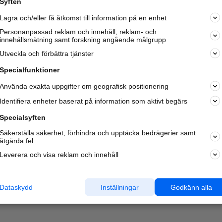
Syften
Kom igång och annonsera mot
Lagra och/eller få åtkomst till information på en enhet
nya kunder och
samarbetspartners nära dig.
Personanpassad reklam och innehåll, reklam- och
innehållsmätning samt forskning angående målgrupp
Läs mer här
Utveckla och förbättra tjänster
Specialfunktioner
Använda exakta uppgifter om geografisk positionering
Identifiera enheter baserat på information som aktivt begärs
Specialsyften
Säkerställa säkerhet, förhindra och upptäcka bedrägerier samt
åtgärda fel
Leverera och visa reklam och innehåll
Dataskydd
Inställningar
Godkänn alla