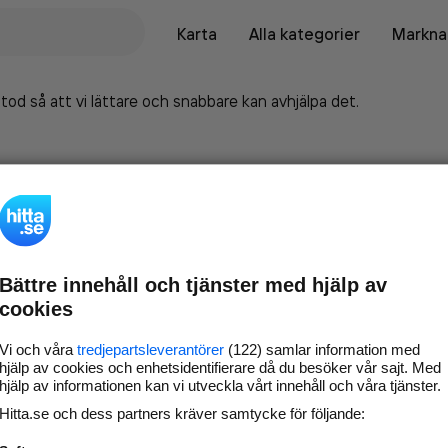
Karta
Alla kategorier
Marknad
tod så att vi lättare och snabbare kan avhjälpa det.
Bättre innehåll och tjänster med hjälp av
cookies
Vi och våra
tredjepartsleverantörer
(122) samlar information med
hjälp av cookies och enhetsidentifierare då du besöker vår sajt. Med
hjälp av informationen kan vi utveckla vårt innehåll och våra tjänster.
Marknadsför företaget på
Hitta.se och dess partners kräver samtycke för följande:
hitta.se