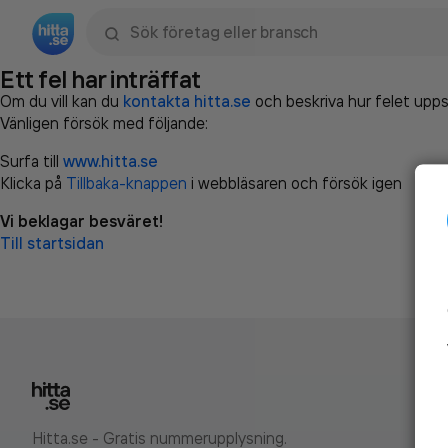
Sök namn, gata, ort, telefon, företag, sökord
Ett fel har inträffat
Om du vill kan du
kontakta hitta.se
och beskriva hur felet upps
Vänligen försök med följande:
Surfa till
www.hitta.se
Klicka på
Tillbaka-knappen
i webbläsaren och försök igen
Vi beklagar besväret!
Till startsidan
Hitta.se - Gratis nummerupplysning.