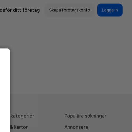
sför ditt företag
Skapa företagskonto
Logga in
Alla kategorier
Populära sökningar
API & Kartor
Annonsera