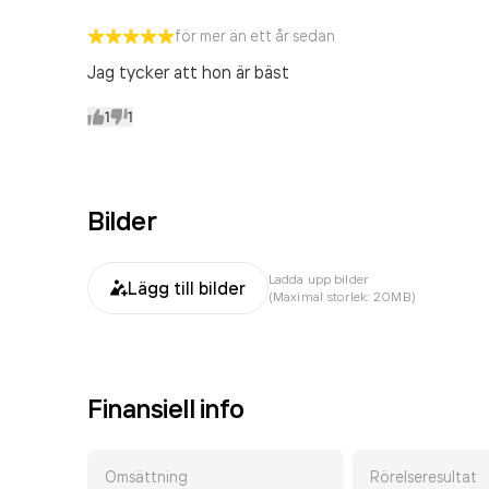
för mer än ett år sedan
Jag tycker att hon är bäst
1
1
Bilder
Ladda upp bilder
Lägg till bilder
(Maximal storlek: 20MB)
Finansiell info
Omsättning
Rörelseresultat