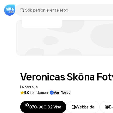
Veronicas Sköna Fot
i
Norrtälje
·
5.0
1
omdömen
Verifierad
070-960 02
Visa
Webbsida
E