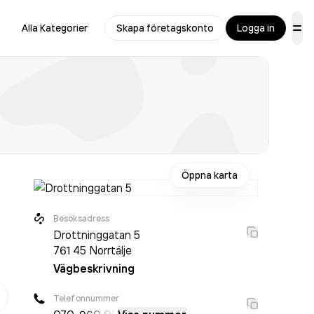
Alla Kategorier
Skapa företagskonto
Logga in
Öppna karta
Besöksadress
Drottninggatan 5
761 45
Norrtälje
Vägbeskrivning
er
Telefonnummer