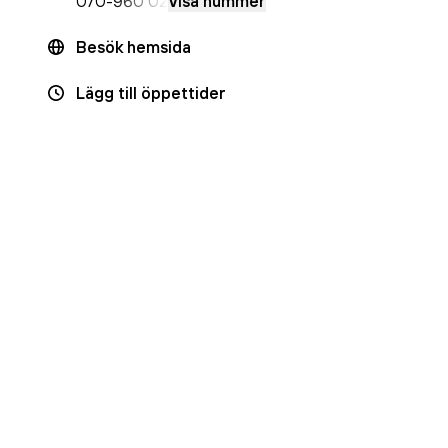
070-
960 02
Visa nummer
Besök hemsida
Lägg till öppettider