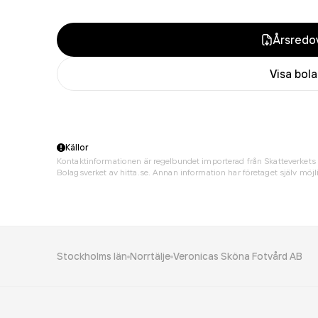
Årsredov
Visa bol
Källor
Kontaktinformationen är regelbundet importerad från Skatteverkets 
Bolagsverket av hitta.se. Annan information har företaget själv möjli
Stockholms län
Norrtälje
Veronicas Sköna Fotvård AB