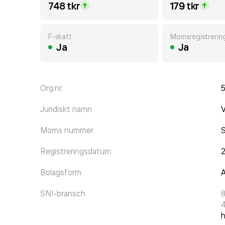
748 tkr
179 tkr
F-skatt
Momsregistrerin
Ja
Ja
Org.nr.
Juridiskt namn
V
Moms nummer
Registreringsdatum
Bolagsform
A
SNI-bransch
h