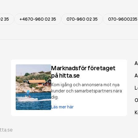
2 35
+4670-960 02 35
070-960 02 35
070-9600235
A
Marknadsför företaget
på hitta.se
A
Kom igång och annonsera mot nya
L
kunder och samarbetspartners nära
dig.
O
Läs mer här
K
tta.se