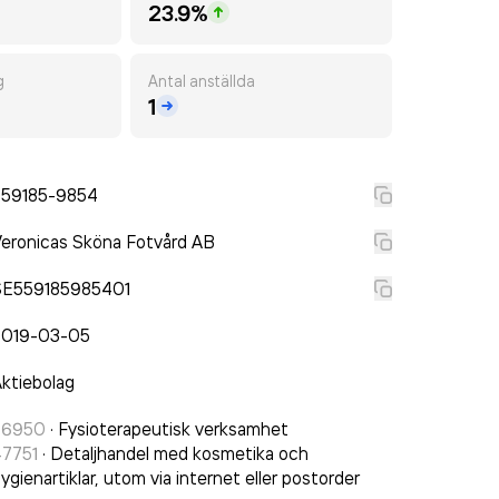
23.9%
g
Antal anställda
1
559185-9854
eronicas Sköna Fotvård AB
SE559185985401
2019-03-05
ktiebolag
86950
·
Fysioterapeutisk verksamhet
47751
·
Detaljhandel med kosmetika och
ygienartiklar, utom via internet eller postorder