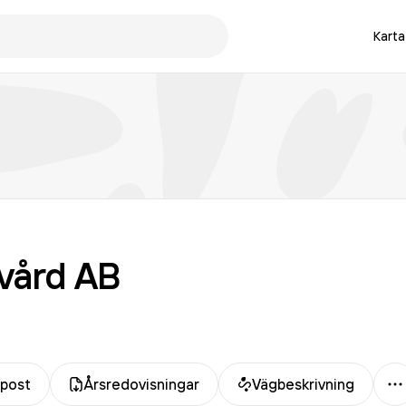
Karta
vård
AB
M
-post
Årsredovisningar
Vägbeskrivning