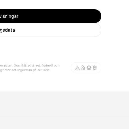
isningar
agsdata
register, Dun & Bradstreet, Value8 och
gheten att registrera på sin sida.