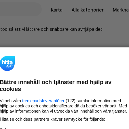
Karta
Alla kategorier
Marknad
tod så att vi lättare och snabbare kan avhjälpa det.
Bättre innehåll och tjänster med hjälp av
cookies
Vi och våra
tredjepartsleverantörer
(122) samlar information med
hjälp av cookies och enhetsidentifierare då du besöker vår sajt. Med
hjälp av informationen kan vi utveckla vårt innehåll och våra tjänster.
Marknadsför företaget på
Hitta.se och dess partners kräver samtycke för följande:
hitta.se