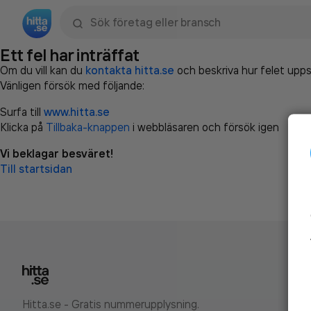
Sök namn, gata, ort, telefon, företag, sökord
Ett fel har inträffat
Om du vill kan du
kontakta hitta.se
och beskriva hur felet upps
Vänligen försök med följande:
Surfa till
www.hitta.se
Klicka på
Tillbaka-knappen
i webbläsaren och försök igen
Vi beklagar besväret!
Till startsidan
Hitta.se - Gratis nummerupplysning.