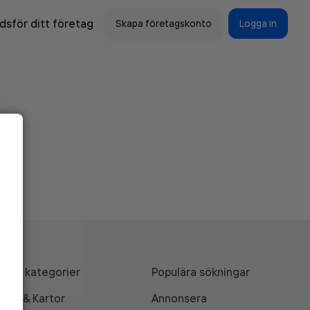
sför ditt företag
Skapa företagskonto
Logga in
Alla kategorier
Populära sökningar
API & Kartor
Annonsera