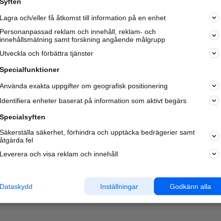
Syften
Kom igång och annonsera mot
Lagra och/eller få åtkomst till information på en enhet
nya kunder och
samarbetspartners nära dig.
Personanpassad reklam och innehåll, reklam- och
innehållsmätning samt forskning angående målgrupp
Läs mer här
Utveckla och förbättra tjänster
Specialfunktioner
Använda exakta uppgifter om geografisk positionering
Identifiera enheter baserat på information som aktivt begärs
Specialsyften
Säkerställa säkerhet, förhindra och upptäcka bedrägerier samt
åtgärda fel
Leverera och visa reklam och innehåll
Dataskydd
Inställningar
Godkänn alla