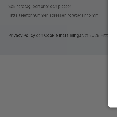
Sök företag, personer och platser.
Hitta telefonnummer, adresser, företagsinfo mm.
Privacy Policy
och
Cookie Inställningar
.
©
2026
Hitta.se