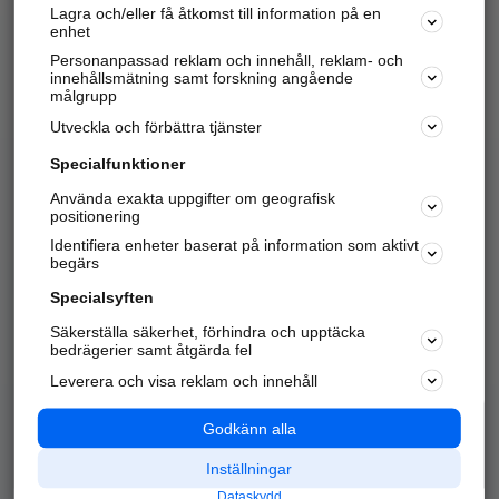
Lagra och/eller få åtkomst till information på en
Sök företag, personer och platser.
enhet
Personanpassad reklam och innehåll, reklam- och
Hitta telefonnummer, adresser, företagsinfo mm.
innehållsmätning samt forskning angående
målgrupp
Utveckla och förbättra tjänster
Marknadsför företaget
på hitta.se
Specialfunktioner
Använda exakta uppgifter om geografisk
Kom igång och annonsera mot
positionering
nya kunder och
Identifiera enheter baserat på information som aktivt
samarbetspartners nära dig.
begärs
Läs mer här
Specialsyften
Säkerställa säkerhet, förhindra och upptäcka
Alla kategorier
Populära sökningar
bedrägerier samt åtgärda fel
Leverera och visa reklam och innehåll
API & Kartor
Annonsera
Logga in
Integritet
Godkänn alla
Om oss
Nödnummer
Inställningar
Dataskydd