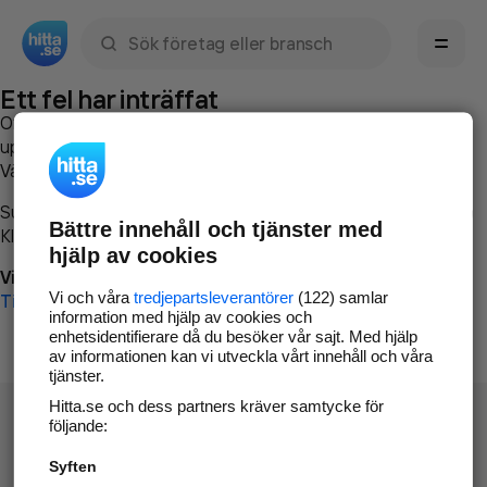
Sök namn, gata, ort, telefon, företag, sökord
Ett fel har inträffat
Om du vill kan du
kontakta hitta.se
och beskriva hur felet
uppstod så att vi lättare och snabbare kan avhjälpa det.
Vänligen försök med följande:
Surfa till
www.hitta.se
Bättre innehåll och tjänster med
Klicka på
Tillbaka-knappen
i webbläsaren och försök igen
hjälp av cookies
Vi beklagar besväret!
Vi och våra
tredjepartsleverantörer
(122) samlar
Till startsidan
information med hjälp av cookies och
enhetsidentifierare då du besöker vår sajt. Med hjälp
av informationen kan vi utveckla vårt innehåll och våra
tjänster.
Hitta.se och dess partners kräver samtycke för
följande:
Syften
Hitta.se - Gratis nummerupplysning.