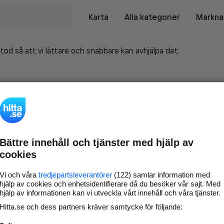
Karta
Alla kategorier
Marknad
tod så att vi lättare och snabbare kan avhjälpa det.
Bättre innehåll och tjänster med hjälp av
cookies
Vi och våra
tredjepartsleverantörer
(122) samlar information med
hjälp av cookies och enhetsidentifierare då du besöker vår sajt. Med
hjälp av informationen kan vi utveckla vårt innehåll och våra tjänster.
Marknadsför företaget på
Hitta.se och dess partners kräver samtycke för följande:
hitta.se