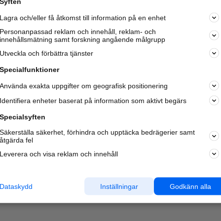
Syften
Kom igång och annonsera mot
Lagra och/eller få åtkomst till information på en enhet
nya kunder och
samarbetspartners nära dig.
Personanpassad reklam och innehåll, reklam- och
innehållsmätning samt forskning angående målgrupp
Läs mer här
Utveckla och förbättra tjänster
Specialfunktioner
Använda exakta uppgifter om geografisk positionering
Identifiera enheter baserat på information som aktivt begärs
Specialsyften
Säkerställa säkerhet, förhindra och upptäcka bedrägerier samt
åtgärda fel
Leverera och visa reklam och innehåll
Dataskydd
Inställningar
Godkänn alla