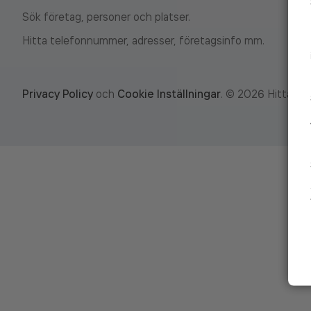
Sök företag, personer och platser.
Hitta telefonnummer, adresser, företagsinfo mm.
Privacy Policy
och
Cookie Inställningar
.
©
2026
Hitta.se