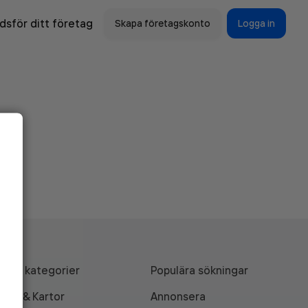
sför ditt företag
Skapa företagskonto
Logga in
Alla kategorier
Populära sökningar
API & Kartor
Annonsera