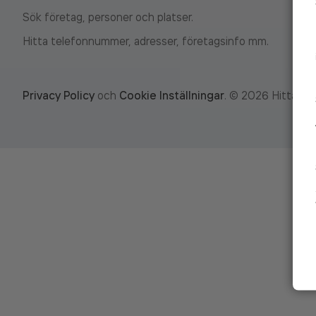
Sök företag, personer och platser.
Hitta telefonnummer, adresser, företagsinfo mm.
Privacy Policy
och
Cookie Inställningar
.
©
2026
Hitta.se