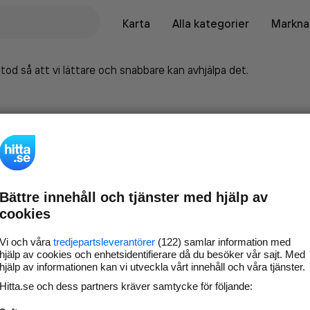
Karta
Alla kategorier
Marknad
tod så att vi lättare och snabbare kan avhjälpa det.
Bättre innehåll och tjänster med hjälp av
cookies
Vi och våra
tredjepartsleverantörer
(122) samlar information med
hjälp av cookies och enhetsidentifierare då du besöker vår sajt. Med
hjälp av informationen kan vi utveckla vårt innehåll och våra tjänster.
Marknadsför företaget på
Hitta.se och dess partners kräver samtycke för följande:
hitta.se