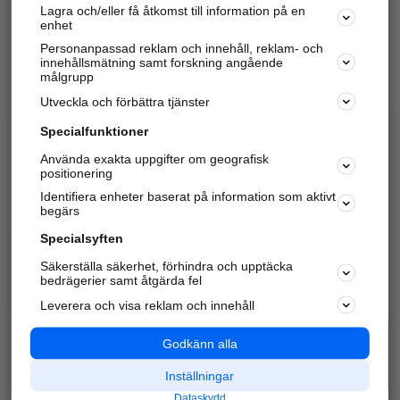
Lagra och/eller få åtkomst till information på en
Sök företag, personer och platser.
enhet
Personanpassad reklam och innehåll, reklam- och
Hitta telefonnummer, adresser, företagsinfo mm.
innehållsmätning samt forskning angående
målgrupp
Utveckla och förbättra tjänster
Marknadsför företaget
på hitta.se
Specialfunktioner
Använda exakta uppgifter om geografisk
Kom igång och annonsera mot
positionering
nya kunder och
Identifiera enheter baserat på information som aktivt
samarbetspartners nära dig.
begärs
Läs mer här
Specialsyften
Säkerställa säkerhet, förhindra och upptäcka
Alla kategorier
Populära sökningar
bedrägerier samt åtgärda fel
Leverera och visa reklam och innehåll
API & Kartor
Annonsera
Logga in
Integritet
Godkänn alla
Om oss
Nödnummer
Inställningar
Dataskydd