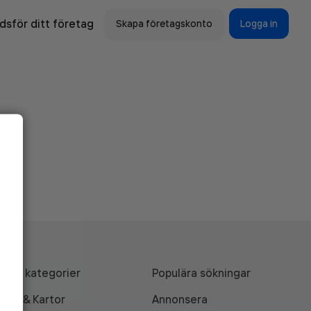
sför ditt företag
Skapa företagskonto
Logga in
Alla kategorier
Populära sökningar
API & Kartor
Annonsera