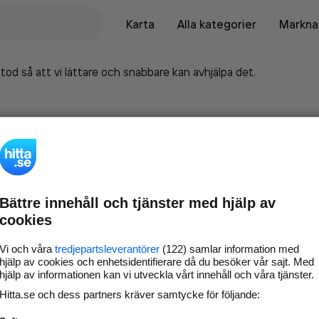
Karta
Alla kategorier
Marknad
tod så att vi lättare och snabbare kan avhjälpa det.
Bättre innehåll och tjänster med hjälp av
cookies
Vi och våra
tredjepartsleverantörer
(122) samlar information med
hjälp av cookies och enhetsidentifierare då du besöker vår sajt. Med
hjälp av informationen kan vi utveckla vårt innehåll och våra tjänster.
Marknadsför företaget på
Hitta.se och dess partners kräver samtycke för följande:
hitta.se