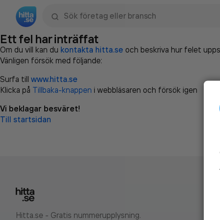
Sök namn, gata, ort, telefon, företag, sökord
Ett fel har inträffat
Om du vill kan du
kontakta hitta.se
och beskriva hur felet upps
Vänligen försök med följande:
Surfa till
www.hitta.se
Klicka på
Tillbaka-knappen
i webbläsaren och försök igen
Vi beklagar besväret!
Till startsidan
Hitta.se - Gratis nummerupplysning.