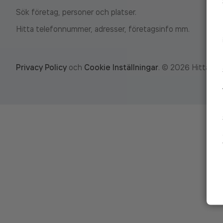
Sök företag, personer och platser.
Hitta telefonnummer, adresser, företagsinfo mm.
Privacy Policy
och
Cookie Inställningar
.
©
2026
Hitta.se