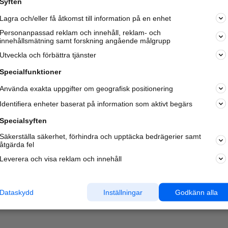
Syften
Kom igång och annonsera mot
Lagra och/eller få åtkomst till information på en enhet
nya kunder och
samarbetspartners nära dig.
Personanpassad reklam och innehåll, reklam- och
innehållsmätning samt forskning angående målgrupp
Läs mer här
Utveckla och förbättra tjänster
Specialfunktioner
Använda exakta uppgifter om geografisk positionering
Identifiera enheter baserat på information som aktivt begärs
Specialsyften
Säkerställa säkerhet, förhindra och upptäcka bedrägerier samt
åtgärda fel
Leverera och visa reklam och innehåll
Dataskydd
Inställningar
Godkänn alla