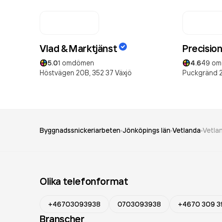
Vlad & Marktjänst
Precisio
5.0
1
omdömen
4.6
49
om
Höstvägen 20B,
352 37
Växjö
Puckgränd 
Byggnadssnickeriarbeten
Jönköpings län
Vetlanda
Vetla
Olika telefonformat
+46703093938
0703093938
+4670 309 3
Branscher