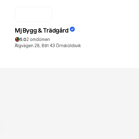
Mj Bygg & Trädgård
5.0
2
omdömen
Älgvägen 28,
891 43
Örnsköldsvik