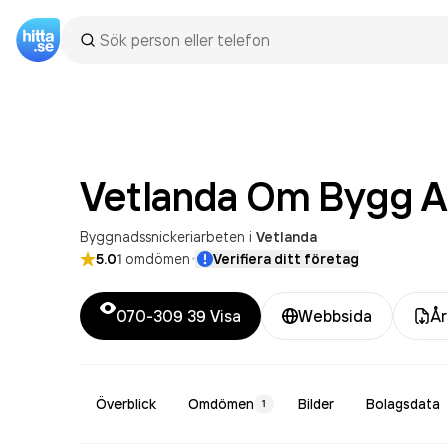
Vetlanda Om Bygg
A
Byggnadssnickeriarbeten
i
Vetlanda
·
5.0
1
omdömen
Verifiera ditt företag
070-309 39
Visa
Webbsida
År
Överblick
Omdömen
Bilder
Bolagsdata
1