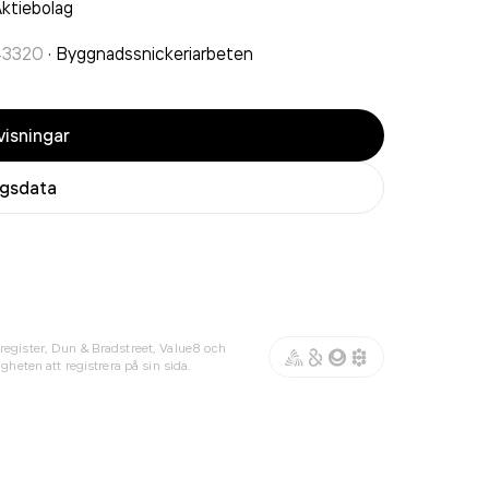
ktiebolag
43320
·
Byggnadssnickeriarbeten
isningar
agsdata
register, Dun & Bradstreet, Value8 och
gheten att registrera på sin sida.