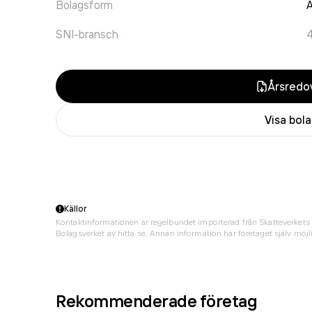
Bolagsform
A
SNI-bransch
Årsredov
Visa bol
Källor
Kontaktinformationen är regelbundet importerad från Skatteverkets 
Bolagsverket av hitta.se. Annan information har företaget själv möjli
Rekommenderade företag