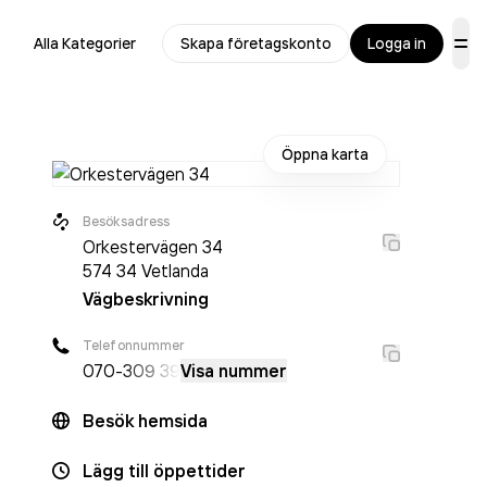
Alla Kategorier
Skapa företagskonto
Logga in
Öppna karta
Besöksadress
Orkestervägen 34
574 34
Vetlanda
Vägbeskrivning
Telefonnummer
070-
309 39
Visa nummer
Besök hemsida
Lägg till öppettider