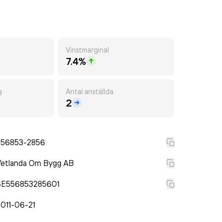
Vinstmarginal
7.4%
g
Antal anställda
2
556853-2856
Vetlanda Om Bygg AB
SE556853285601
011-06-21