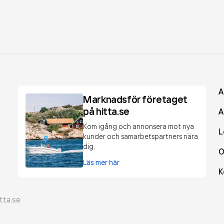
A
Marknadsför företaget
på hitta.se
A
Kom igång och annonsera mot nya
L
kunder och samarbetspartners nära
dig.
O
Läs mer här
K
tta.se