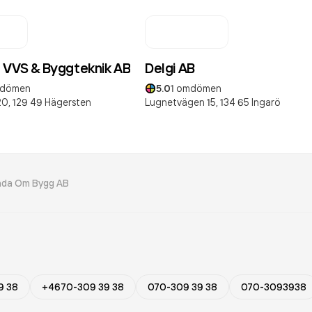
n VVS & Byggteknik AB
Delgi AB
dömen
5.0
1
omdömen
20,
129 49
Hägersten
Lugnetvägen 15,
134 65
Ingarö
nda Om Bygg AB
9 38
+4670-309 39 38
070-309 39 38
070-3093938