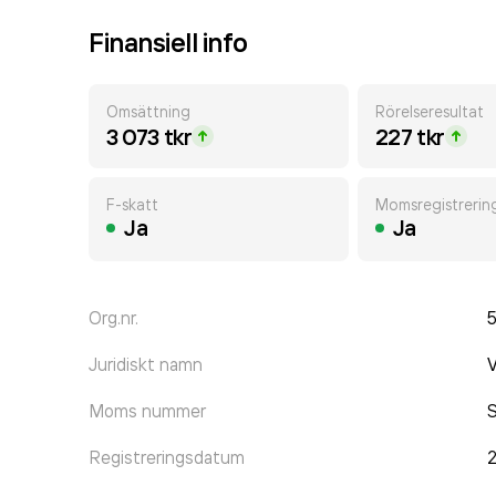
Finansiell info
Omsättning
Rörelseresultat
3 073 tkr
227 tkr
F-skatt
Momsregistrerin
Ja
Ja
Org.nr.
Juridiskt namn
Moms nummer
Registreringsdatum
2