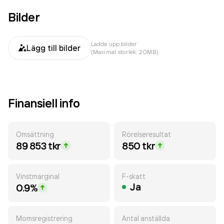
Bilder
Ladda upp bilder
Lägg till bilder
(Maximal storlek: 20MB)
Finansiell info
Omsättning
Rörelseresultat
89 853 tkr
850 tkr
Vinstmarginal
F-skatt
Ja
0.9%
Momsregistrering
Antal anställda