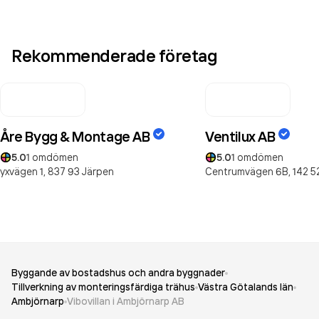
Rekommenderade företag
Åre Bygg & Montage AB
Ventilux AB
5.0
1
omdömen
5.0
1
omdömen
yxvägen 1,
837 93
Järpen
Centrumvägen 6B,
142 5
Byggande av bostadshus och andra byggnader
Tillverkning av monteringsfärdiga trähus
Västra Götalands län
Ambjörnarp
Vibovillan i Ambjörnarp AB