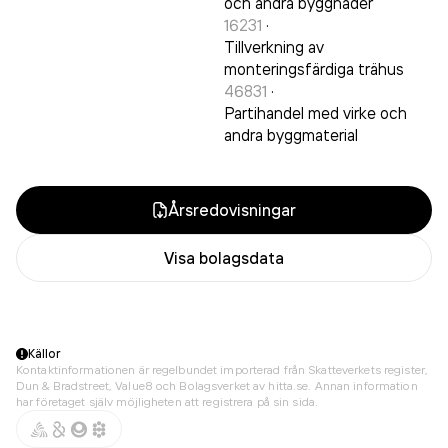
och andra byggnader
16231
·
Tillverkning av
monteringsfärdiga trähus
46831
·
Partihandel med virke och
andra byggmaterial
Årsredovisningar
Visa bolagsdata
Källor
Kontaktinformationen är regelbundet importerad från Skatteverkets register,
Dun & Bradstreet, Value8 och Bolagsverket av hitta.se. Annan information
har företaget själv möjligheten att registrera på sin sida.