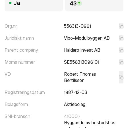
Ja
43
Org.nr.
556313-0961
Juridiskt namn
Vibo-Modulbyggen AB
Parent company
Haldarp Invest AB
Moms nummer
SE556313096101
VD
Robert Thomas
Bertilsson
Registreringsdatum
1987-12-03
Bolagsform
Aktiebolag
SNI-bransch
41000
·
Byggande av bostadshus