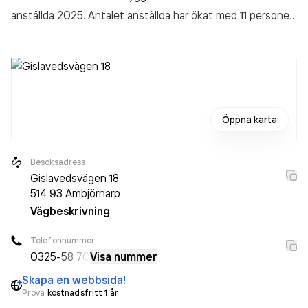
anställda 2025. Antalet anställda har ökat med 11 personer
sedan 2024 då det jobbade 32 personer på företaget.
Bolaget är ett aktiebolag som varit aktivt sedan 1987.
Vibovillan i Ambjörnarp AB
omsatte 89 853 000,00 kr
senaste räkenskapsåret (2025).
Öppna karta
Besöksadress
Gislavedsvägen 18
514 93
Ambjörnarp
Vägbeskrivning
Telefonnummer
0325
-58 70
Visa nummer
Skapa en webbsida!
Prova
kostnadsfritt 1 år