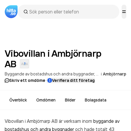
Vibovillan i Ambjörnarp
AB
Byggande av bostadshus och andra byggnader
Tillverkning av mo
i
Ambjörnarp
·
Skriv ett omdöme
Verifiera ditt företag
Överblick
Omdömen
Bilder
Bolagsdata
Vibovillan i Ambjörnarp AB är verksam inom
byggande av
bostadshus och andra byggnader
och hade totalt 43