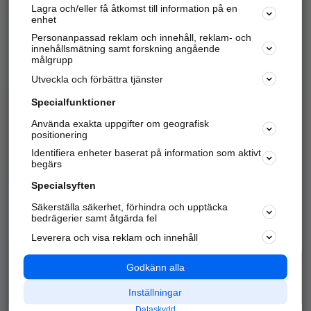
Lagra och/eller få åtkomst till information på en
Sök företag, personer och platser.
enhet
Personanpassad reklam och innehåll, reklam- och
Hitta telefonnummer, adresser, företagsinfo mm.
innehållsmätning samt forskning angående
målgrupp
Utveckla och förbättra tjänster
Marknadsför företaget
på hitta.se
Specialfunktioner
Använda exakta uppgifter om geografisk
Kom igång och annonsera mot
positionering
nya kunder och
Identifiera enheter baserat på information som aktivt
samarbetspartners nära dig.
begärs
Läs mer här
Specialsyften
Säkerställa säkerhet, förhindra och upptäcka
Alla kategorier
Populära sökningar
bedrägerier samt åtgärda fel
Leverera och visa reklam och innehåll
API & Kartor
Annonsera
Logga in
Integritet
Godkänn alla
Om oss
Nödnummer
Inställningar
Dataskydd