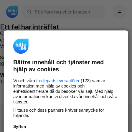
Sök namn, gata, ort, telefon, företag, sökord
Ett fel har inträffat
Om du vill kan du
kontakta hitta.se
och beskriva hur felet
uppstod så att vi lättare och snabbare kan avhjälpa det.
Vänligen försök med följande:
Surfa till
www.hitta.se
Bättre innehåll och tjänster med
Klicka på
Tillbaka-knappen
i webbläsaren och försök igen
hjälp av cookies
Vi beklagar besväret!
Vi och våra
tredjepartsleverantörer
(122) samlar
Till startsidan
information med hjälp av cookies och
enhetsidentifierare då du besöker vår sajt. Med hjälp
av informationen kan vi utveckla vårt innehåll och våra
tjänster.
Hitta.se och dess partners kräver samtycke för
följande:
Syften
Hitta.se - Gratis nummerupplysning.