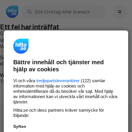
Sök namn, gata, ort, telefon, företag, sökord
Ett fel har inträffat
Om du vill kan du
kontakta hitta.se
och beskriva hur felet
uppstod så att vi lättare och snabbare kan avhjälpa det.
Vänligen försök med följande:
Surfa till
www.hitta.se
Bättre innehåll och tjänster med
Klicka på
Tillbaka-knappen
i webbläsaren och försök igen
hjälp av cookies
Vi beklagar besväret!
Vi och våra
tredjepartsleverantörer
(122) samlar
Till startsidan
information med hjälp av cookies och
enhetsidentifierare då du besöker vår sajt. Med hjälp
av informationen kan vi utveckla vårt innehåll och våra
tjänster.
Hitta.se och dess partners kräver samtycke för
följande:
Syften
Hitta.se - Gratis nummerupplysning.