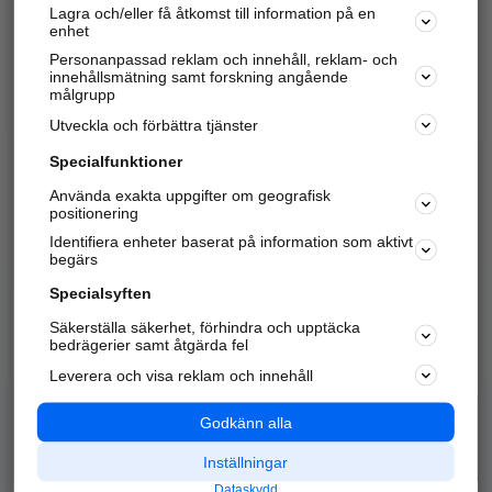
Lagra och/eller få åtkomst till information på en
Sök företag, personer och platser.
enhet
Personanpassad reklam och innehåll, reklam- och
Hitta telefonnummer, adresser, företagsinfo mm.
innehållsmätning samt forskning angående
målgrupp
Utveckla och förbättra tjänster
Marknadsför företaget
på hitta.se
Specialfunktioner
Använda exakta uppgifter om geografisk
Kom igång och annonsera mot
positionering
nya kunder och
Identifiera enheter baserat på information som aktivt
samarbetspartners nära dig.
begärs
Läs mer här
Specialsyften
Säkerställa säkerhet, förhindra och upptäcka
Alla kategorier
Populära sökningar
bedrägerier samt åtgärda fel
Leverera och visa reklam och innehåll
API & Kartor
Annonsera
Logga in
Integritet
Godkänn alla
Om oss
Nödnummer
Inställningar
Dataskydd