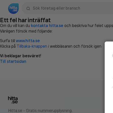
Sök namn, gata, ort, telefon, företag, sökord
Ett fel har inträffat
Om du vill kan du
kontakta hitta.se
och beskriva hur felet upps
Vänligen försök med följande:
Surfa till
www.hitta.se
Klicka på
Tillbaka-knappen
i webbläsaren och försök igen
Vi beklagar besväret!
Till startsidan
Hitta.se - Gratis nummerupplysning.