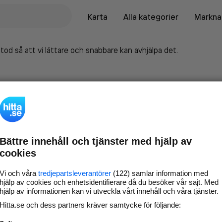
Karta
Alla kategorier
Marknad
tod så att vi lättare och snabbare kan avhjälpa det.
Bättre innehåll och tjänster med hjälp av
cookies
Vi och våra
tredjepartsleverantörer
(122) samlar information med
hjälp av cookies och enhetsidentifierare då du besöker vår sajt. Med
hjälp av informationen kan vi utveckla vårt innehåll och våra tjänster.
Marknadsför företaget på
Hitta.se och dess partners kräver samtycke för följande:
hitta.se