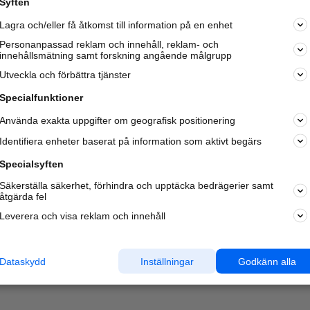
Syften
Kom igång och annonsera mot
Lagra och/eller få åtkomst till information på en enhet
nya kunder och
samarbetspartners nära dig.
Personanpassad reklam och innehåll, reklam- och
innehållsmätning samt forskning angående målgrupp
Läs mer här
Utveckla och förbättra tjänster
Specialfunktioner
Använda exakta uppgifter om geografisk positionering
Identifiera enheter baserat på information som aktivt begärs
Specialsyften
Säkerställa säkerhet, förhindra och upptäcka bedrägerier samt
åtgärda fel
Leverera och visa reklam och innehåll
Dataskydd
Inställningar
Godkänn alla