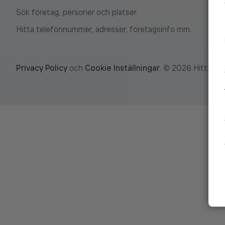
Sök företag, personer och platser.
Hitta telefonnummer, adresser, företagsinfo mm.
Privacy Policy
och
Cookie Inställningar
.
©
2026
Hitta.se