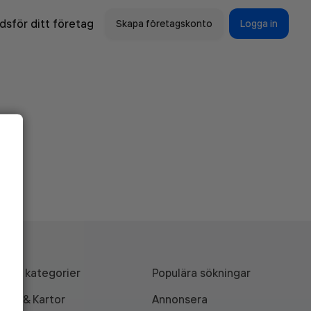
sför ditt företag
Skapa företagskonto
Logga in
Alla kategorier
Populära sökningar
API & Kartor
Annonsera