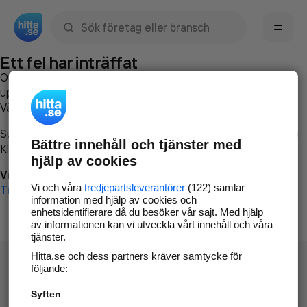
Sök namn, gata, ort, telefon, företag, sökord
Ett fel har inträffat
Om du vill kan du
kontakta hitta.se
och beskriva hur felet
uppstod så att vi lättare och snabbare kan avhjälpa det.
Vänligen försök med följande:
Surfa till
www.hitta.se
Bättre innehåll och tjänster med
Klicka på
Tillbaka-knappen
i webbläsaren och försök igen
hjälp av cookies
Vi beklagar besväret!
Vi och våra
tredjepartsleverantörer
(122) samlar
Till startsidan
information med hjälp av cookies och
enhetsidentifierare då du besöker vår sajt. Med hjälp
av informationen kan vi utveckla vårt innehåll och våra
tjänster.
Hitta.se och dess partners kräver samtycke för
följande:
Syften
Hitta.se - Gratis nummerupplysning.