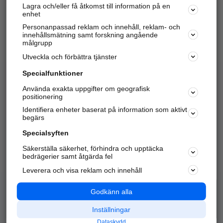
Lagra och/eller få åtkomst till information på en
Sök företag, personer och platser.
enhet
Personanpassad reklam och innehåll, reklam- och
Hitta telefonnummer, adresser, företagsinfo mm.
innehållsmätning samt forskning angående
målgrupp
Utveckla och förbättra tjänster
Marknadsför företaget
på hitta.se
Specialfunktioner
Använda exakta uppgifter om geografisk
Kom igång och annonsera mot
positionering
nya kunder och
Identifiera enheter baserat på information som aktivt
samarbetspartners nära dig.
begärs
Läs mer här
Specialsyften
Säkerställa säkerhet, förhindra och upptäcka
Alla kategorier
Populära sökningar
bedrägerier samt åtgärda fel
Leverera och visa reklam och innehåll
API & Kartor
Annonsera
Logga in
Integritet
Godkänn alla
Om oss
Nödnummer
Inställningar
Dataskydd