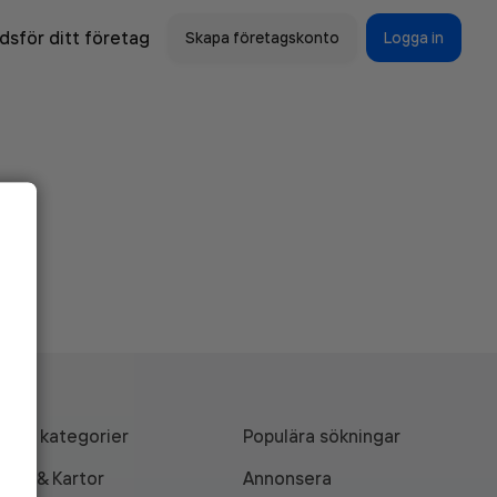
sför ditt företag
Skapa företagskonto
Logga in
Alla kategorier
Populära sökningar
API & Kartor
Annonsera