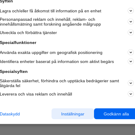
Syften
Kom igång och annonsera mot
Lagra och/eller få åtkomst till information på en enhet
nya kunder och
samarbetspartners nära dig.
Personanpassad reklam och innehåll, reklam- och
innehållsmätning samt forskning angående målgrupp
Läs mer här
Utveckla och förbättra tjänster
Specialfunktioner
Använda exakta uppgifter om geografisk positionering
Identifiera enheter baserat på information som aktivt begärs
Specialsyften
Säkerställa säkerhet, förhindra och upptäcka bedrägerier samt
åtgärda fel
Leverera och visa reklam och innehåll
Dataskydd
Inställningar
Godkänn alla