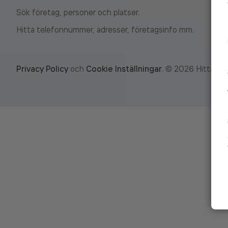
Sök företag, personer och platser.
Hitta telefonnummer, adresser, företagsinfo mm.
Privacy Policy
och
Cookie Inställningar
.
©
2026
Hitta.se