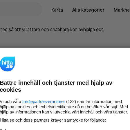
Karta
Alla kategorier
Marknad
tod så att vi lättare och snabbare kan avhjälpa det.
Bättre innehåll och tjänster med hjälp av
cookies
Vi och våra
tredjepartsleverantörer
(122) samlar information med
hjälp av cookies och enhetsidentifierare då du besöker vår sajt. Med
hjälp av informationen kan vi utveckla vårt innehåll och våra tjänster.
Marknadsför företaget på
Hitta.se och dess partners kräver samtycke för följande:
hitta.se