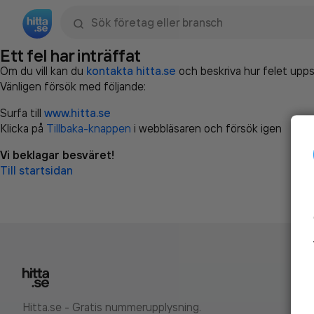
Sök namn, gata, ort, telefon, företag, sökord
Ett fel har inträffat
Om du vill kan du
kontakta hitta.se
och beskriva hur felet upps
Vänligen försök med följande:
Surfa till
www.hitta.se
Klicka på
Tillbaka-knappen
i webbläsaren och försök igen
Vi beklagar besväret!
Till startsidan
Hitta.se - Gratis nummerupplysning.