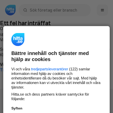
Sök namn, gata, ort, telefon, företag, sökord
Ett fel har inträffat
Om du vill kan du
kontakta hitta.se
och beskriva hur felet
uppstod så att vi lättare och snabbare kan avhjälpa det.
Vänligen försök med följande:
Surfa till
www.hitta.se
Bättre innehåll och tjänster med
Klicka på
Tillbaka-knappen
i webbläsaren och försök igen
hjälp av cookies
Vi beklagar besväret!
Vi och våra
tredjepartsleverantörer
(122) samlar
Till startsidan
information med hjälp av cookies och
enhetsidentifierare då du besöker vår sajt. Med hjälp
av informationen kan vi utveckla vårt innehåll och våra
tjänster.
Hitta.se och dess partners kräver samtycke för
följande:
Syften
Hitta.se - Gratis nummerupplysning.