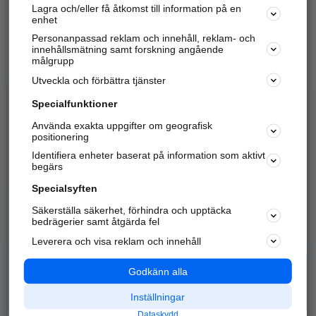
Lagra och/eller få åtkomst till information på en
Sök företag, personer och platser.
enhet
Personanpassad reklam och innehåll, reklam- och
Hitta telefonnummer, adresser, företagsinfo mm.
innehållsmätning samt forskning angående
målgrupp
Utveckla och förbättra tjänster
Marknadsför företaget
på hitta.se
Specialfunktioner
Använda exakta uppgifter om geografisk
Kom igång och annonsera mot
positionering
nya kunder och
Identifiera enheter baserat på information som aktivt
samarbetspartners nära dig.
begärs
Läs mer här
Specialsyften
Säkerställa säkerhet, förhindra och upptäcka
Alla kategorier
Populära sökningar
bedrägerier samt åtgärda fel
Leverera och visa reklam och innehåll
API & Kartor
Annonsera
Logga in
Integritet
Godkänn alla
Om oss
Nödnummer
Inställningar
Dataskydd