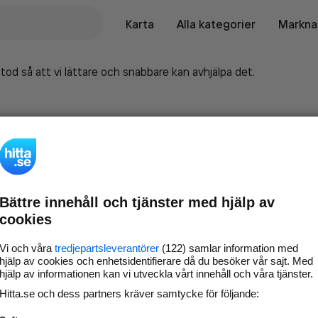
Karta
Alla kategorier
Marknad
tod så att vi lättare och snabbare kan avhjälpa det.
Bättre innehåll och tjänster med hjälp av
cookies
Vi och våra
tredjepartsleverantörer
(122) samlar information med
hjälp av cookies och enhetsidentifierare då du besöker vår sajt. Med
hjälp av informationen kan vi utveckla vårt innehåll och våra tjänster.
Marknadsför företaget på
Hitta.se och dess partners kräver samtycke för följande:
hitta.se