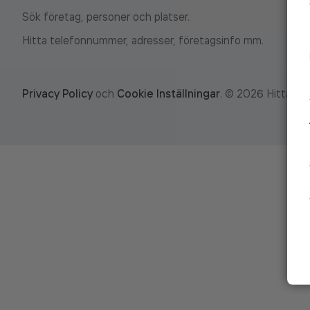
Sök företag, personer och platser.
Hitta telefonnummer, adresser, företagsinfo mm.
Privacy Policy
och
Cookie Inställningar
.
©
2026
Hitta.se