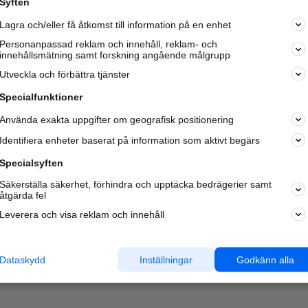
Syften
Kom igång och annonsera mot
Lagra och/eller få åtkomst till information på en enhet
nya kunder och
samarbetspartners nära dig.
Personanpassad reklam och innehåll, reklam- och
innehållsmätning samt forskning angående målgrupp
Läs mer här
Utveckla och förbättra tjänster
Specialfunktioner
Använda exakta uppgifter om geografisk positionering
Identifiera enheter baserat på information som aktivt begärs
Specialsyften
Säkerställa säkerhet, förhindra och upptäcka bedrägerier samt
åtgärda fel
Leverera och visa reklam och innehåll
Dataskydd
Inställningar
Godkänn alla