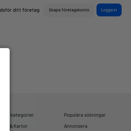
sför ditt företag
Skapa företagskonto
Logga in
Alla kategorier
Populära sökningar
API & Kartor
Annonsera