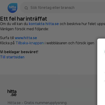
Sök namn, gata, ort, telefon, företag, sökord
Ett fel har inträffat
Om du vill kan du
kontakta hitta.se
och beskriva hur felet upps
Vänligen försök med följande:
Surfa till
www.hitta.se
Klicka på
Tillbaka-knappen
i webbläsaren och försök igen
Vi beklagar besväret!
Till startsidan
Hitta.se - Gratis nummerupplysning.